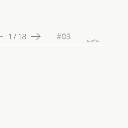
1
/
18
#03
paylaş
exico'da bir marketten
üç ve mevki göstergesi
r. Gerçeğin tam olarak
a harcanan milyonlarca
e özellikle Amerika'da
uruyor.
u düşüncesini destekler
lde çekilmiş yiyecekler
yerine onların aslında
latım.