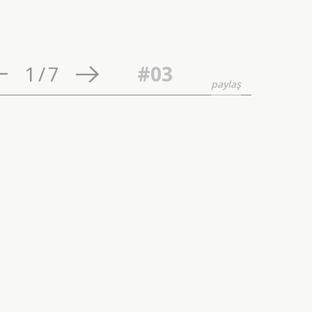
1
/
7
#03
paylaş
k'e göre, kendi içinde
e Cinemagraph olarak
rülebilir. Gif formatta
ce tek bir bölüm farklı
alde ölümsüzleştirmesi
ayli ilginç.
odellerinden biri olan
enemez." diyor. Bu iki
 doğru olacaktır.