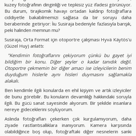
kuzey fotoğrafının dinginliği ve tepkisiz yüz ifadesi görünüyor.
Bu durum, tirajikomik havayı ortadan kaldırıp fotoğraflara
ciddiyetle bakabilmemizi sağlasa da bir soruyu daha
beraberinde getiriyor: İiu Susiraja bedeniyle fazlasıyla barışık,
peki halinden memnun mu?
Susiraja, Orta Format için otoportre çalışması Hyvä Käytös'u
(Güzel Huy) anlattı:
"Kendimin fotoğraflarını çekiyorum çünkü bu gayet iyi
bildiğim bir konu. Diğer şeyler o kadar tanıdık değil.
Otoportre çekmemin bir diğer amacı ise izleyicilerin benim
duyduğum hislerle aynı hisleri duymasını sağlamakla
alakalı.
Ben kendimle ilgili konularda en ehil kişiyim ve artık izleyiciler
de bunu görebilir. Bu konuların devamlılığı hakkındaki soruyla
ilgili. Bu gücü sanat sayesinde alıyorum. Bir şekilde insanlara
nereye gideceklerini söylüyorum.
Aslında fotoğrafları çekerken çok kurgulamıyorum, daha
ziyade rastlantısallıklara inanıyorum. Kamera karşısında
olabildiğince boş olup, fotoğraftaki diğer nesnelerin sanki