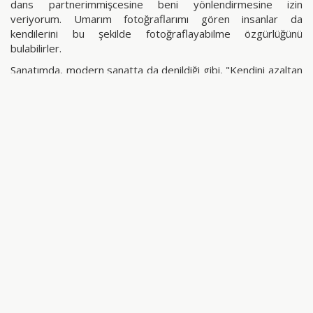
dans partnerimmişcesine beni yönlendirmesine izin
veriyorum. Umarım fotoğraflarımı gören insanlar da
kendilerini bu şekilde fotoğraflayabilme özgürlüğünü
bulabilirler.
Sanatımda, modern sanatta da denildiği gibi, "Kendini azaltan
aslında kendini yüceltendir." diyorum. Fotoğraflarım köy
delilerine ve mahvolmuş, olaylarla başa çıkma yöntemi kötü
davranış olarak nitelendirilebilecek insanlara bir övgüdür.
Özellikle bu fotoğraflar şan, şöhret ve anormal; ancak aslında
gayet normal anlar. Bana ait olan , benim fotoğrafım, bu
konuyu muhakkak öğreneceğim. Diğerleri sadece misafir.
Burada gerçek olan bana ait olan fotoğrafım. İsteğim,
seyircinin benim hissettiklerimi hissetmesini sağlamak. Ben
bu konuyu en iyi yaşayan, en fazla etkilenen ve şahit olan
şahısım ancak şu an bu rolüme izleyici rolü de eklendi. Bu
nedenden dolayı olanlar, olayların tekrarı gibi gelebilir.
Kendime geri dönebilmek için her türlü kuvvetten yardım
alıyorum. Siz, uzun ve derin bütün kokuları
duyumsayabilirsiniz."
paylaş