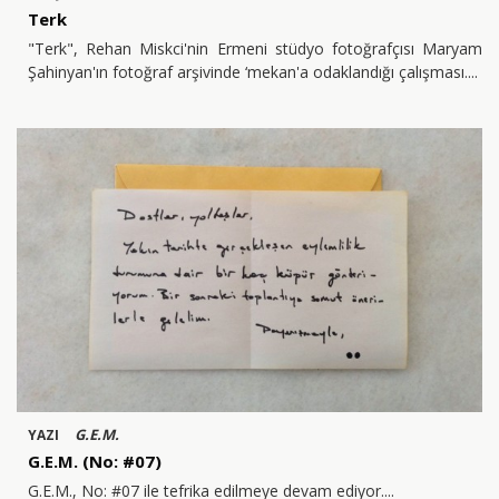
Terk
"Terk", Rehan Miskci'nin Ermeni stüdyo fotoğrafçısı Maryam
Şahinyan'ın fotoğraf arşivinde ‘mekan'a odaklandığı çalışması.
G.E.M.
YAZI
G.E.M. (No: #07)
G.E.M., No: #07 ile tefrika edilmeye devam ediyor.