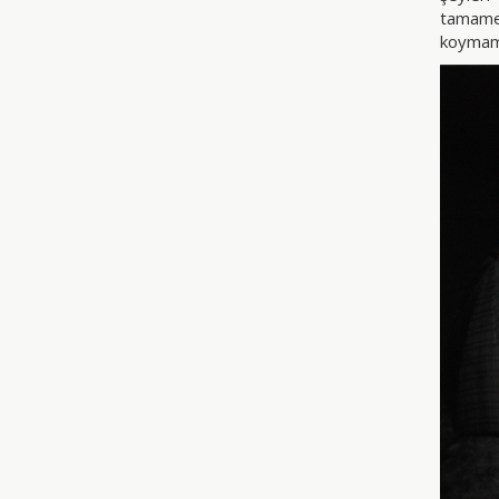
tamamen
koymama