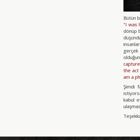
Bütün b
"
I was 
dönüp b
düşündü
insanla
gerçek 
olduğun
capture 
the act
am a p
Şimdi 
istiyor
kabul e
ulaşmas
Teşekkü