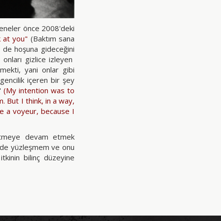
Seneler önce 2008'deki
k at you
"
(Baktım sana
n de hoşuna gideceğini
onları gizlice izleyen
mekti, yani onlar gibi
encilik içeren bir şey
"
(
My intention was to
 But I think, in a way,
be a voyeur, because I
retmeye devam etmek
kilde yüzleşmem ve onu
kinin bilinç düzeyine