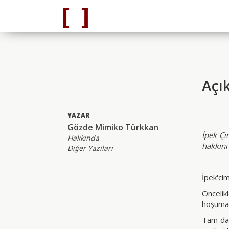
Açı
YAZAR
Gözde Mimiko Türkkan
İpek Çı
Hakkında
hakkını
Diğer Yazıları
İpek'cim
Öncelik
hoşuma 
Tam da 