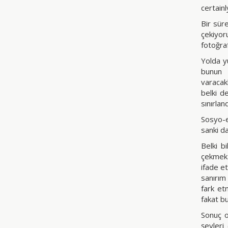
certain
Bir sür
çekiyor
fotoğra
Yolda y
bunun 
varacak
belki d
sınırlan
Sosyo-e
sanki d
Belki 
çekmek 
ifade et
sanırım
fark et
fakat bu
Sonuç o
şeyleri