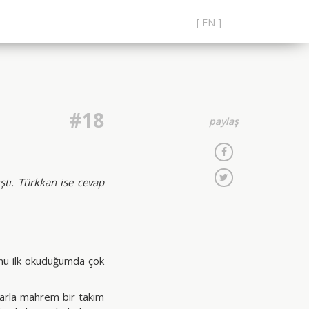
[ EN ]
#18
paylaş
tı. Türkkan ise cevap
nu ilk okuduğumda çok
larla mahrem bir takım