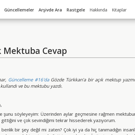
Güncellemeler
Arşivde Ara
Rastgele
Hakkında
Kitaplar
k Mektuba Cevap
nar,
Güncelleme #16′da
Gözde Türkkan'a bir açık mektup yazmış
 kullandı ve bu mektubu yazdı.
,
le şunu söyleyeyim: Üzerinden aylar geçmesine rağmen mektubu
gittiğini ve çok sevindiğimi tekrar hissederek yazıyorum.
benlik bir şey değil mi zaten? Çok iyi ya da hiç tanımadığın insan