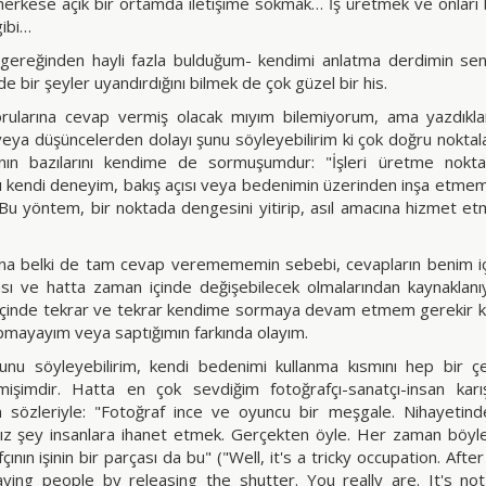
 herkese açık bir ortamda iletişime sokmak… İş üretmek ve onları b
ibi…
-gereğinden hayli fazla bulduğum- kendimi anlatma derdimin sen
nde bir şeyler uyandırdığını bilmek de çok güzel bir his.
ularına cevap vermiş olacak mıyım bilemiyorum, ama yazdıklar
veya düşüncelerden dolayı şunu söyleyebilirim ki çok doğru noktal
ının bazılarını kendime de sormuşumdur: "İşleri üretme nokt
ı kendi deneyim, bakış açısı veya bedenimin üzerinden inşa etm
? Bu yöntem, bir noktada dengesini yitirip, asıl amacına hizmet et
ına belki de tam cevap veremememin sebebi, cevapların benim iç
ı ve hatta zaman içinde değişebilecek olmalarından kaynaklanıy
çinde tekrar ve tekrar kendime sormaya devam etmem gerekir ki 
pmayayım veya saptığımın farkında olayım.
unu söyleyebilirim, kendi bedenimi kullanma kısmını hep bir ç
işimdir. Hatta en çok sevdiğim fotoğrafçı-sanatçı-insan karı
in sözleriyle: "Fotoğraf ince ve oyuncu bir meşgale. Nihayetin
nız şey insanlara ihanet etmek. Gerçekten öyle. Her zaman böyle d
çının işinin bir parçası da bu" ("Well, it's a tricky occupation. Afte
aying people by releasing the shutter. You really are. It's not a