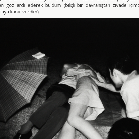
 göz ardı ederek buldum (biliçli bir davranıştan ziyade içimd
ya karar verdim).