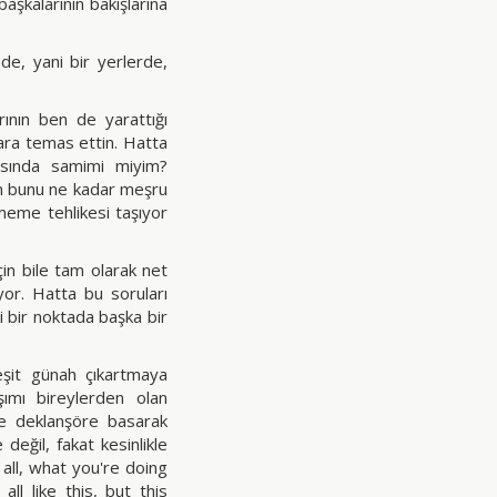
aşkalarının bakışlarına
de, yani bir yerlerde,
ının ben de yarattığı
ara temas ettin. Hatta
asında samimi miyim?
em bunu ne kadar meşru
meme tehlikesi taşıyor
in bile tam olarak net
or. Hatta bu soruları
bir noktada başka bir
eşit günah çıkartmaya
şımı bireylerden olan
de deklanşöre basarak
eğil, fakat kesinlikle
r all, what you're doing
ll like this, but this