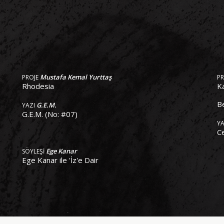
Mustafa Kemal Yurttaş
PROJE
P
Rhodesia
K
B
G.E.M.
YAZI
G.E.M. (No: #07)
Y
C
Ege Kanar
SÖYLEŞİ
Ege Kanar ile 'İz'e Dair