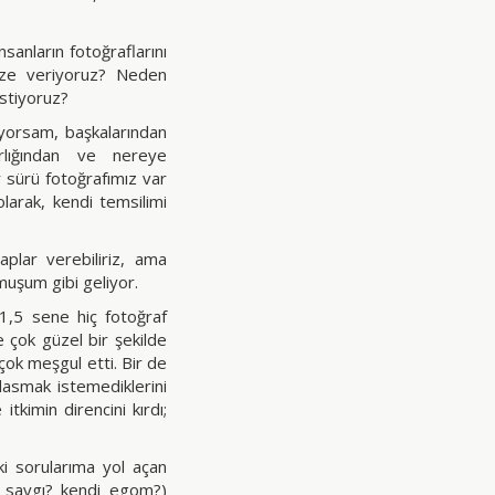
sanların fotoğraflarını
mize veriyoruz? Neden
stiyoruz?
iyorsam, başkalarından
rlığından ve nereye
r sürü fotoğrafımız var
olarak, kendi temsilimi
aplar verebiliriz, ama
muşum gibi geliyor.
1,5 sene hiç fotoğraf
çok güzel bir şekilde
çok meşgul etti. Bir de
ılasmak istemediklerini
tkimin direncini kırdı;
ki sorularıma yol açan
an saygı? kendi egom?)