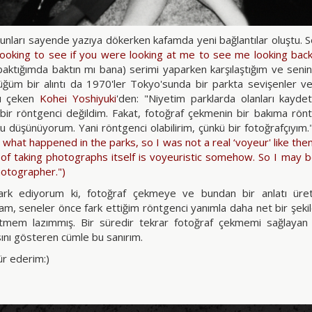
unları sayende yazıya dökerken kafamda yeni bağlantılar oluştu. 
looking to see if you were looking at me to see me looking bac
aktığımda baktın mı bana) serimi yaparken karşılaştığım ve seni
ğüm bir alıntı da 1970'ler Tokyo'sunda bir parkta sevişenler ve 
rı çeken
Kohei Yoshiyuki
'den: "Niyetim parklarda olanları kaydet
bir röntgenci değildim. Fakat, fotoğraf çekmenin bir bakıma röntg
u düşünüyorum. Yani röntgenci olabilirim, çünkü bir fotoğrafçıyım.
what happened in the parks, so I was not a real ‘voyeur' like them.
 of taking photographs itself is voyeuristic somehow. So I may 
hotographer
.")
fark ediyorum ki, fotoğraf çekmeye ve bundan bir anlatı ü
sam, seneler önce fark ettiğim röntgenci yanımla daha net bir şe
tmem lazımmış. Bir süredir tekrar fotoğraf çekmemi sağlayan it
ını gösteren cümle bu sanırım.
r ederim:)