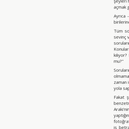
şeyleri
açmak g
Ayrıca 
birileri
Tüm sor
sevinç 
sorular
Konular
kılıyor
mu?"
Sorular
olmamas
zaman i
yola sa
Fakat ş
benzetm
Araki'n
yaptığı
fotoğraf
is betr