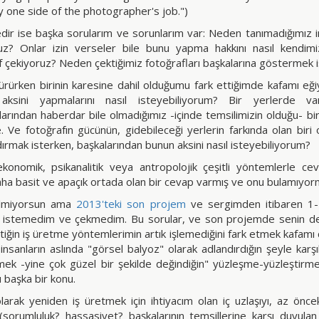
ly one side of the photographer's job.")
edir ise başka sorularım ve sorunlarım var: Neden tanımadığımız in
uz? Onlar izin verseler bile bunu yapma hakkını nasıl kendi
f çekiyoruz? Neden çektiğimiz fotoğrafları başkalarına göstermek i
ürürken birinin karesine dahil olduğumu fark ettiğimde kafamı eğ
aksini yapmalarını nasıl isteyebiliyorum? Bir yerlerde va
larından haberdar bile olmadığımız -içinde temsilimizin olduğu- bi
e. Ve fotoğrafın gücünün, gidebileceği yerlerin farkında olan biri 
dırmak isterken, başkalarından bunun aksini nasıl isteyebiliyorum?
konomik, psikanalitik veya antropolojik çeşitli yöntemlerle cev
aha basit ve apaçık ortada olan bir cevap varmış ve onu bulamıyor
bilmiyorsun ama
2013'teki son projem
ve sergimden itibaren 1-
istemedim ve çekmedim. Bu sorular, ve son projemde senin de 
tiğin iş üretme yöntemlerimin artık işlemediğini fark etmek kafamı 
 insanların aslında "görsel balyoz" olarak adlandırdığın şeyle karş
mek -yine çok güzel bir şekilde değindiğin" yüzleşme-yüzleştirme i
 başka bir konu.
larak yeniden iş üretmek için ihtiyacım olan iç uzlaşıyı, az önce
 (sorumluluk? hassasiyet? başkalarının temsillerine karşı duyul