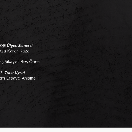
Ülgen Semerci
ROJE
aza Karar Kaza
eş Şikayet Beş Öneri
Tuna Uysal
AZI
em Ersavcı Anısına