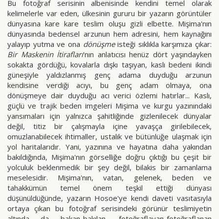
Bu fotoğraf serisinin albenisinde kendini temel olarak
kelimelerle var eden, ülkesinin gururu bir yazarın görüntüler
dünyasına kare kare teslim oluşu gizli elbette. Mişima'nın
dünyasında bedensel arzunun hem adresini, hem kaynağını
yalayıp yutma ve ona
dönüşme
isteği sıklıkla karşımıza çıkar:
Bir Maskenin İtirafları
'nın anlatıcısı henüz dört yaşındayken
sokakta gördüğü, kovalarla dışkı taşıyan, kaslı bedeni ikindi
güneşiyle yaldızlanmış genç adama duyduğu arzunun
kendisine verdiği acıyı, bu genç adam olmaya, ona
dönüşmeye dair duyduğu acı verici özlemi hatırlar... Kaslı,
güçlü ve trajik beden imgeleri Mişima ve kurgu yazınındaki
yansımaları için yalnızca şahitliğinde gizlenilecek dünyalar
değil, titiz bir çalışmayla içine yavaşça girilebilecek,
omuzlanabilecek ihtimaller, ustalık ve bütünlüğe ulaşmak için
yol haritalarıdır. Yani, yazınına ve hayatına daha yakından
bakıldığında, Mişima'nın görselliğe doğru çıktığı bu çeşit bir
yolculuk beklenmedik bir şey değil, bilakis bir zamanlama
meselesidir. Mişima'nın, vatan, gelenek, beden ve
tahakkümün temel önem teşkil ettiği dünyası
düşünüldüğünde, yazarın Hosoe'ye kendi daveti vasıtasıyla
ortaya çıkan bu fotoğraf serisindeki görünür teslimiyetin
altında da bakan-bakılan, fotoğraflayan-fotoğraflanan