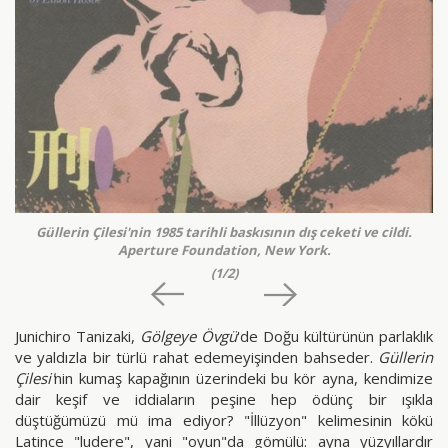
Güllerin Çilesi'nin 1985 tarihli baskısının dış ceketi ve cildi.
Aperture Foundation, New York.
(1/2)
Junichiro Tanizaki,
Gölgeye Övgü
'de Doğu kültürünün parlaklık
ve yaldızla bir türlü rahat edemeyişinden bahseder.
Güllerin
Çilesi'
nin kumaş kapağının üzerindeki bu kör ayna, kendimize
dair keşif ve iddiaların peşine hep ödünç bir ışıkla
düştüğümüzü mü ima ediyor? "İllüzyon" kelimesinin kökü
Latince "ludere", yani "oyun"da gömülü: ayna yüzyıllardır