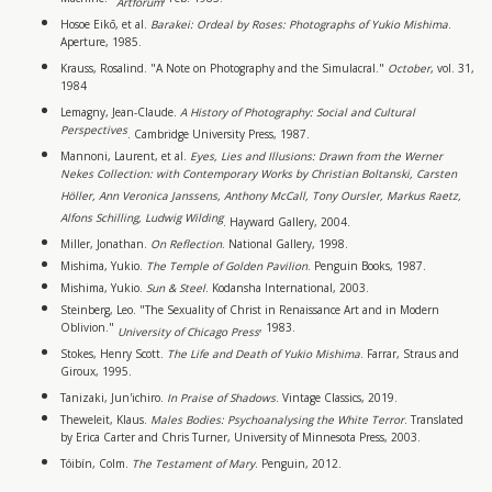
Machine."
, Feb. 1983.
Artforum
Hosoe Eikō, et al.
Barakei: Ordeal by Roses: Photographs of Yukio Mishima
.
Aperture, 1985.
Krauss, Rosalind. "A Note on Photography and the Simulacral."
October
, vol. 31,
1984
Lemagny, Jean-Claude.
A History of Photography: Social and Cultural
Perspectives
. Cambridge University Press, 1987.
Mannoni, Laurent, et al.
Eyes, Lies and Illusions: Drawn from the Werner
Nekes Collection: with Contemporary Works by Christian Boltanski, Carsten
Höller, Ann Veronica Janssens, Anthony McCall, Tony Oursler, Markus Raetz,
Alfons Schilling, Ludwig Wilding
. Hayward Gallery, 2004.
Miller, Jonathan.
On Reflection
. National Gallery, 1998.
Mishima, Yukio.
The Temple of Golden Pavilion
. Penguin Books, 1987.
Mishima, Yukio.
Sun & Steel
. Kodansha International, 2003.
Steinberg, Leo. "The Sexuality of Christ in Renaissance Art and in Modern
Oblivion."
, 1983.
University of Chicago Press
Stokes, Henry Scott.
The Life and Death of Yukio Mishima
. Farrar, Straus and
Giroux, 1995.
Tanizaki, Jun'ichiro.
In Praise of Shadows
. Vintage Classics, 2019.
Theweleit, Klaus.
Males Bodies: Psychoanalysing the White Terror
. Translated
by Erica Carter and Chris Turner, University of Minnesota Press, 2003.
Tóibín, Colm.
The Testament of Mary
. Penguin, 2012.