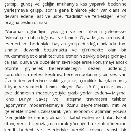
çarpıp, güneş ve çeliğin imtihanıyla kas yaparak bedenine
yerleşmeye çalışıp, sonra gene binlerce yıldır var olana ve
devam edene, ast ve üste, "kadınlık" ve "erkekliğe", erkin
ocağına teslim olması.
"Yaramaz oğlan"lığın, yıkıcılığın ve eril öfkenin geleneksel
öyküsü çok daha doğrusal ve tanıdık. Oysa Mişima'nın hayatı,
eserleri ve bedeniyle baştan yazıp durduğu anlatıda tüm
sınırları devamlı bozulmakta ve çürümekte olan bir
mükemmeliyet olarak tecrübe etmenin zevkiyle başa çıkmaya
çalışan, dünya ve düzenlerin sivri köşelerine konuşmayı ancak
otorite giyinerek becerebileceğini sezen, üstlendiği
sorumlulukla nefesi kesilmiş, heceleri bölünmüş bir ses var.
Üzerinden yeterince vakit geçince, çocukluk karşılanmamış
ihtiyaç ve vaatlerle tanımlı oluyor. Bazı kötü çocuklar ancak
eve dönmenin mecburiyetiyle çıkabiliyorlar evden—Mişima,
İkinci Dünya Savaşı ve Hiroşima travmasını takiben
Japonya'nın modernleşmeyle
öz
ünü seyreltmesini, mit ve
geleneklerinden uzaklaşarak yeni ekonomik açılımlar yoluyla
"zenginliklerle sarhoş olması"nı kabul edilemez bulur. Fakat
utanç verici bir yozlaşma olarak gördüğü bu refah dönemine
kendi bedeni ve eserleriyle verdiği cevap, vahşi bir