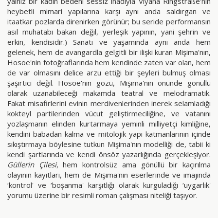
yalnız bir kadın bedeni sessiz inadıyla Viyana Ringstraße'nin
heybetli mimari yapılarına karşı aynı anda saldırgan ve
itaatkar pozlarda direnirken görünür; bu seride performansın
asıl muhatabı bakan değil, yerleşik yapının, yani şehrin ve
erkin, kendisidir.) Sanatı ve yaşamında aynı anda hem
gelenek, hem de avangardla gelgitli bir ilişki kuran Mişima'nın,
Hosoe'nin fotoğraflarında hem kendinde zaten var olan, hem
de var olmasını delice arzu ettiği bir şeyleri bulmuş olması
şaşırtıcı değil. Hosoe'nin gözü, Mişima'nın önünde gönüllü
olarak uzanabileceği makamda teatral ve melodramatik.
Fakat misafirlerini evinin merdivenlerinden inerek selamladığı
kokteyl partilerinden vücut geliştirmeciliğine, ve vatanını
yozlaşmanın elinden kurtarmaya yeminli milliyetçi kimliğine,
kendini babadan kalma ve mitolojik yapı katmanlarının içinde
sıkıştırmaya böylesine tutkun Mişima'nın modelliği de, tabii ki
kendi şartlarında ve kendi önsöz yazarlığında gerçekleşiyor.
Güllerin Çilesi
, hem kontrolsüz ama gönüllü bir kaçırılma
olayının kayıtları, hem de Mişima'nın eserlerinde ve imajında
‘kontrol' ve ‘boşanma' karşıtlığı olarak kurguladığı ‘uygarlık'
yorumu üzerine bir resimli roman çalışması niteliği taşıyor.