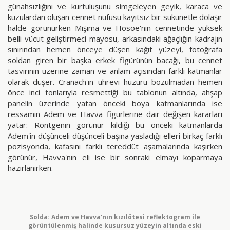
günahsızlığını ve kurtuluşunu simgeleyen geyik, karaca ve
kuzulardan oluşan cennet nüfusu kayıtsız bir sükunetle dolaşır
halde görünürken Mişima ve Hosoe'nin cennetinde yüksek
belli vücut geliştirmeci mayosu, arkasındaki ağaçlığın kadrajın
sınırından hemen önceye düşen kağıt yüzeyi, fotoğrafa
soldan giren bir başka erkek figürünün bacağı, bu cennet
tasvirinin üzerine zaman ve anlam açısından farklı katmanlar
olarak düşer. Cranach'ın uhrevi huzuru bozulmadan hemen
önce inci tonlarıyla resmettiği bu tablonun altında, ahşap
panelin üzerinde yatan önceki boya katmanlarında ise
ressamın Adem ve Havva figürlerine dair değişen kararları
yatar: Röntgenin görünür kıldığı bu önceki katmanlarda
Adem'in düşünceli düşünceli başına yasladığı elleri birkaç farklı
pozisyonda, kafasını farklı tereddüt aşamalarında kaşırken
görünür, Havva'nın eli ise bir sonraki elmayı koparmaya
hazırlanırken.
Solda: Adem ve Havva'nın kızılötesi reflektogram ile
görüntülenmiş halinde kusursuz yüzeyin altında eski