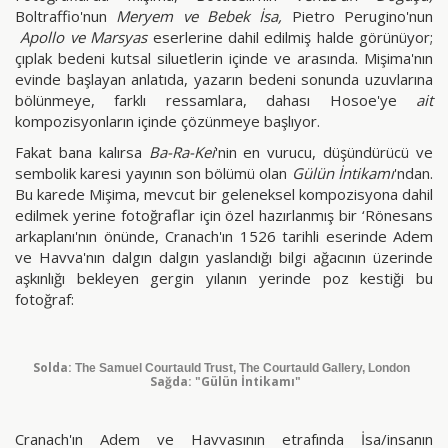
Boltraffio'nun
Meryem ve Bebek İsa,
Pietro Perugino'nun
Apollo ve Marsyas
eserlerine dahil edilmiş halde görünüyor;
çıplak bedeni kutsal siluetlerin içinde ve arasında. Mişima'nın
evinde başlayan anlatıda, yazarın bedeni sonunda uzuvlarına
bölünmeye, farklı ressamlara, dahası Hosoe'ye
ait
kompozisyonların içinde çözünmeye başlıyor.
Fakat bana kalırsa
Ba-Ra-Kei
'nin en vurucu, düşündürücü ve
sembolik karesi yayının son bölümü olan
Gülün İntikamı
'ndan.
Bu karede Mişima, mevcut bir geleneksel kompozisyona dahil
edilmek yerine fotoğraflar için özel hazırlanmış bir ‘Rönesans
arkaplanı'nın önünde, Cranach'ın 1526 tarihli eserinde Adem
ve Havva'nın dalgın dalgın yaslandığı bilgi ağacının üzerinde
aşkınlığı bekleyen gergin yılanın yerinde poz kestiği bu
fotoğraf:
Solda:
The Samuel Courtauld Trust, The Courtauld Gallery, London
Sağda: "Gülün İntikamı"
Cranach'ın Adem ve Havvasının etrafında İsa/insanın