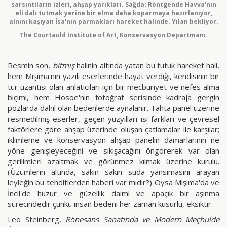
sarsıntıların izleri, ahşap yarıkları. Sağda: Röntgende Havva'nın
eli dalı tutmak yerine bir elma daha koparmaya hazırlanıyor,
alnını kaşıyan İsa'nın parmakları hareket halinde. Yılan bekliyor.
The Courtauld Institute of Art, Konservasyon Departmanı.
Resmin son,
bitmiş
halinin altında yatan bu tutuk hareket hali,
hem Mişima'nın yazılı eserlerinde hayat verdiği, kendisinin bir
tür uzantısı olan anlatıcıları için bir mecburiyet ve nefes alma
biçimi, hem Hosoe'nin fotoğraf serisinde kadraja gergin
pozlarda dahil olan bedenlerde aynalanır. Tahta panel üzerine
resmedilmiş eserler, geçen yüzyılları ısı farkları ve çevresel
faktörlere göre ahşap üzerinde oluşan çatlamalar ile karşılar;
iklimleme ve konservasyon ahşap panelin damarlarının ne
yöne genişleyeceğini ve sıkışacağını öngörerek var olan
gerilimleri azaltmak ve görünmez kılmak üzerine kurulu.
(Üzümlerin altında, sakin sakin suda yansımasını arayan
leyleğin bu tehditlerden haberi var mıdır?) Oysa Mişima'da ve
İncil'de huzur ve güzellik daimi ve apaçık bir aşınma
sürecindedir çünkü insan bedeni her zaman kusurlu, eksiktir.
Leo Steinberg,
Rönesans Sanatında ve Modern Meçhulde