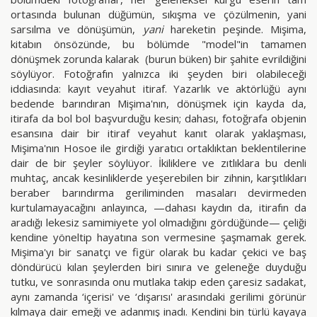
ortasında bulunan düğümün, sıkışma ve çözülmenin, yani
sarsılma ve dönüşümün,
yani
hareketin peşinde. Mişima,
kitabın önsözünde, bu bölümde "model"in tamamen
dönüşmek zorunda kalarak (burun büken) bir şahite evrildiğini
söylüyor. Fotoğrafın yalnızca iki şeyden biri olabileceği
iddiasında: kayıt veyahut itiraf. Yazarlık ve aktörlüğü aynı
bedende barındıran Mişima'nın, dönüşmek için kayda da,
itirafa da bol bol başvurduğu kesin; dahası, fotoğrafa objenin
esansına dair bir itiraf veyahut kanıt olarak yaklaşması,
Mişima'nın Hosoe ile girdiği yaratıcı ortaklıktan beklentilerine
dair de bir şeyler söylüyor. İkiliklere ve zıtlıklara bu denli
muhtaç, ancak kesinliklerde yeşerebilen bir zihnin, karşıtlıkları
beraber barındırma geriliminden masaları devirmeden
kurtulamayacağını anlayınca, —dahası kaydın da, itirafın da
aradığı lekesiz samimiyete yol olmadığını gördüğünde— çeliği
kendine yöneltip hayatına son vermesine şaşmamak gerek.
Mişima'yı bir sanatçı ve figür olarak bu kadar çekici ve baş
döndürücü kılan şeylerden biri sınıra ve geleneğe duyduğu
tutku, ve sonrasında onu mutlaka takip eden çaresiz sadakat,
aynı zamanda ‘içerisi' ve ‘dışarısı' arasındaki gerilimi görünür
kılmaya dair emeği ve adanmış inadı. Kendini bin türlü kayaya