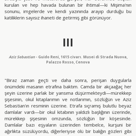
kurulan ve hep havada bulunan bir ihtimal—ki Mişima'nın
sonunu, imgelerde ve kendi yazınında arayıp durduğu bu
katiliklerin sayısız ihaneti de getirmiş gibi görünüyor.
III
Aziz Sebastian
- Guido Reni, 1615 civarı. Musei di Strada Nuova,
Palazzo Rosso, Cenova
"Biraz zaman geçti ve daha sonra, perişan duygularla
önümdeki masanın etrafına baktım. Camda bir akçaağaç her
şeyin üzerine parlak bir yansıma düşürmekteydi—mürekkep
şişesinin, okul kitaplarımın ve notlarımın, sözlüğün ve Aziz
Sebastian'ın resminin üzerine. Etrafa sıçramış bulutlu beyaz
damlalar vardı—bir okul kitabının yaldızlı başlığının üzerinde,
mürekkep şişesinin omzunda, sözlüğün bir köşesinde.
Damlalar bazı eşyaların üzerinden tembelce, kurşuni bir
ağırlıkta süzülüyordu, diğerleriyse ölü bir balığın gözleri gibi