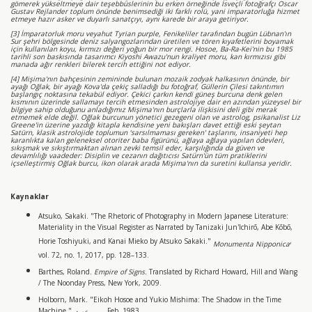
gömerek yükseltmeye dair teşebbüslerinin bu erken örneğinde İsveçli fotoğrafçı Oscar
Gustav Rejlander toplum önünde benimsediği iki farklı rolü, yani imparatorluğa hizmet
etmeye hazır asker ve duyarlı sanatçıyı, aynı karede bir araya getiriyor.
[3] İmparatorluk moru veyahut Tyrian purple, Fenikeliler tarafından bugün Lübnan'ın
Sur şehri bölgesinde deniz salyangozlarından üretilen ve tören kıyafetlerini boyamak
için kullanılan koyu, kırmızı değeri yoğun bir mor rengi. Hosoe, Ba-Ra-Kei'nin bu 1985
tarihli son baskısında tasarımcı Kiyoshi Awazu'nun kraliyet moru, kan kırmızısı gibi
manada ağır renkleri bilerek tercih ettiğini not ediyor.
[4] Mişima'nın bahçesinin zemininde bulunan mozaik zodyak halkasının önünde, bir
ayağı Oğlak, bir ayağı Kova'da çekiç salladığı bu fotoğraf, Güllerin Çilesi takıntımın
başlangıç noktasına tekabül ediyor. Çekici çarkın kendi güneş burcuna denk gelen
kısmının üzerinde sallamayı tercih etmesinden astrolojiye dair en azından yüzeysel bir
bilgiye sahip olduğunu anladığımız Mişima'nın burçlarla ilişkisini deli gibi merak
etmemek elde değil. Oğlak burcunun yönetici gezegeni olan ve astrolog, psikanalist Liz
Greene'in üzerine yazdığı kitapla kendisine yeni bakışları davet ettiği eski şeytan
Satürn, klasik astrolojide toplumun ‘sarsılmaması gereken' taşlarını, insaniyeti hep
karanlıkta kalan geleneksel otoriter baba figürünü, ağlaya ağlaya yapılan ödevleri,
sıkışmak ve sıkıştırmaktan alınan zevki temsil eder, karşılığında da güven ve
devamlılığı vaadeder: Disiplin ve cezanın dağıtıcısı Satürn'ün tüm pratiklerini
içselleştirmiş Oğlak burcu, ikon olarak arada Mişima'nın da suretini kullansa yeridir.
Kaynaklar
Atsuko, Sakaki. "The Rhetoric of Photography in Modern Japanese Literature:
Materiality in the Visual Register as Narrated by Tanizaki Jun'Ichirō, Abe Kōbō,
Horie Toshiyuki, and Kanai Mieko by Atsuko Sakaki."
,
Monumenta Nipponica
vol. 72, no. 1, 2017, pp. 128–133.
Barthes, Roland.
Empire of Signs
. Translated by Richard Howard, Hill and Wang
/ The Noonday Press, New York, 2009.
Holborn, Mark. "Eikoh Hosoe and Yukio Mishima: The Shadow in the Time