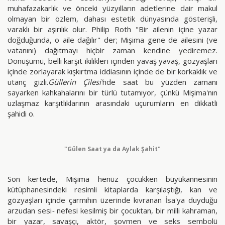
muhafazakarlık ve önceki yüzyılların adetlerine dair makul
olmayan bir özlem, dahası estetik dünyasında gösterişli,
varaklı bir aşırılık olur. Philip Roth "Bir ailenin içine yazar
doğduğunda, o aile dağılır" der; Mişima gene de ailesini (ve
vatanını) dağıtmayı hiçbir zaman kendine yediremez.
Dönüşümü, belli karşıt ikilikleri içinden yavaş yavaş, gözyaşları
içinde zorlayarak kışkırtma iddiasının içinde de bir korkaklık ve
utanç gizli.
Güllerin Çilesi'
nde saat bu yüzden zamanı
sayarken kahkahalarını bir türlü tutamıyor, çünkü Mişima'nın
uzlaşmaz karşıtlıklarının arasındaki uçurumların en dikkatli
şahidi o.
"Gülen Saat ya da Aylak Şahit"
Son kertede, Mişima henüz çocukken büyükannesinin
kütüphanesindeki resimli kitaplarda karşılaştığı, kan ve
gözyaşları içinde çarmıhın üzerinde kıvranan İsa'ya duyduğu
arzudan sesi
-
nefesi kesilmiş bir çocuktan, bir milli kahraman,
bir yazar, savaşçı, aktör, şovmen ve seks sembolü