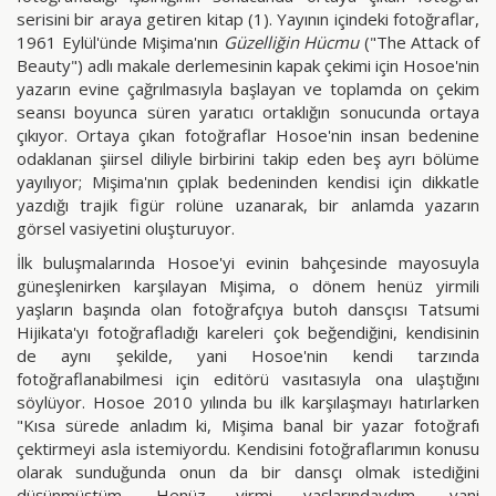
serisini bir araya getiren kitap (1). Yayının içindeki fotoğraflar,
1961 Eylül'ünde Mişima'nın
Güzelliğin Hücmu
("The Attack of
Beauty") adlı makale derlemesinin kapak çekimi için Hosoe'nin
yazarın evine çağrılmasıyla başlayan ve toplamda on çekim
seansı boyunca süren yaratıcı ortaklığın sonucunda ortaya
çıkıyor. Ortaya çıkan fotoğraflar Hosoe'nin insan bedenine
odaklanan şiirsel diliyle birbirini takip eden beş ayrı bölüme
yayılıyor; Mişima'nın çıplak bedeninden kendisi için dikkatle
yazdığı trajik figür rolüne uzanarak, bir anlamda yazarın
görsel vasiyetini oluşturuyor.
İlk buluşmalarında Hosoe'yi evinin bahçesinde mayosuyla
güneşlenirken karşılayan Mişima, o dönem henüz yirmili
yaşların başında olan fotoğrafçıya butoh dansçısı Tatsumi
Hijikata'yı fotoğrafladığı kareleri çok beğendiğini, kendisinin
de aynı şekilde, yani Hosoe'nin kendi tarzında
fotoğraflanabilmesi için editörü vasıtasıyla ona ulaştığını
söylüyor. Hosoe 2010 yılında bu ilk karşılaşmayı hatırlarken
"Kısa sürede anladım ki, Mişima banal bir yazar fotoğrafı
çektirmeyi asla istemiyordu. Kendisini fotoğraflarımın konusu
olarak sunduğunda onun da bir dansçı olmak istediğini
düşünmüştüm. Henüz yirmi yaşlarındaydım, yani