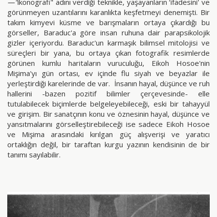
—"
ikonografi" adını verdiği teknikle, yaşayanların ‘ifadesini' ve
görünmeyen uzantılarını karanlıkta keşfetmeyi denemişti. Bir
takım kimyevi küsme ve barışmaların ortaya çıkardığı bu
görseller, Baraduc'a göre insan ruhuna dair parapsikolojik
gizler içeriyordu. Baraduc'un karmaşık bilimsel mitolojisi ve
süreçleri bir yana, bu ortaya çıkan fotografik resimlerde
görünen kumlu haritaların vuruculuğu, Eikoh Hosoe'nin
Mişima'yı gün ortası, ev içinde flu siyah ve beyazlar ile
yerleştirdiği karelerinde de var. İnsanın hayal, düşünce ve ruh
hallerini -bazen pozitif bilimler çerçevesinde- elle
tutulabilecek biçimlerde belgeleyebileceği, eski bir tahayyül
ve girişim. Bir sanatçının konu ve öznesinin hayal, düşünce ve
yansıtmalarını görselleştirebileceği ise sadece Eikoh Hosoe
ve Mişima arasındaki kırılgan güç alışverişi ve yaratıcı
ortaklığın değil, bir taraftan kurgu yazının kendisinin de bir
tanımı sayılabilir.