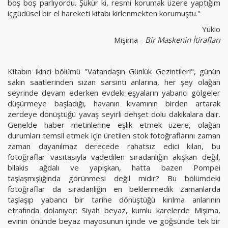
boş boş parlıyordu. Şükür ki, resmi korumak üzere yaptığım
içgüdüsel bir el hareketi kitabı kirlenmekten korumuştu."
Yukio
Mişima -
Bir Maskenin İtirafları
Kitabın ikinci bölümü "Vatandaşın Günlük Gezintileri", günün
sakin saatlerinden sızan sarsıntı anlarına, her şey olağan
seyrinde devam ederken evdeki eşyaların yabancı gölgeler
düşürmeye başladığı, havanın kıvamının birden artarak
zerdeye dönüştüğü yavaş seyirli dehşet dolu dakikalara dair.
Genelde haber metinlerine eşlik etmek üzere, olağan
durumları temsil etmek için üretilen stok fotoğraflarını zaman
zaman dayanılmaz derecede rahatsız edici kılan, bu
fotoğraflar vasıtasıyla vadedilen sıradanlığın akışkan değil,
bilakis ağdalı ve yapışkan, hatta bazen Pompei
taşlaşmışlığında görünmesi değil midir? Bu bölümdeki
fotoğraflar da sıradanlığın en beklenmedik zamanlarda
taşlaşıp yabancı bir tarihe dönüştüğü kırılma anlarının
etrafında dolanıyor: Siyah beyaz, kumlu karelerde Mişima,
evinin önünde beyaz mayosunun içinde ve göğsünde tek bir