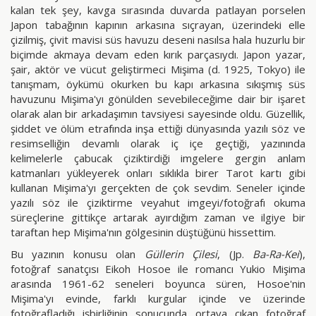
kalan tek şey, kavga sırasında duvarda patlayan porselen
Japon tabağının kapının arkasına sıçrayan, üzerindeki elle
çizilmiş, çivit mavisi süs havuzu deseni nasılsa hala huzurlu bir
biçimde akmaya devam eden kırık parçasıydı. Japon yazar,
şair, aktör ve vücut geliştirmeci Mişima (d. 1925, Tokyo) ile
tanışmam, öykümü okurken bu kapı arkasına sıkışmış süs
havuzunu Mişima'yı gönülden sevebileceğime dair bir işaret
olarak alan bir arkadaşımın tavsiyesi sayesinde oldu. Güzellik,
şiddet ve ölüm etrafında inşa ettiği dünyasında yazılı söz ve
resimselliğin devamlı olarak iç içe geçtiği, yazınında
kelimelerle çabucak çiziktirdiği imgelere gergin anlam
katmanları yükleyerek onları sıklıkla birer Tarot kartı gibi
kullanan Mişima'yı gerçekten de çok sevdim. Seneler içinde
yazılı söz ile çiziktirme veyahut imgeyi/fotoğrafı okuma
süreçlerine gittikçe artarak ayırdığım zaman ve ilgiye bir
taraftan hep Mişima'nın gölgesinin düştüğünü hissettim.
Bu yazının konusu olan
Güllerin Çilesi
, (Jp.
Ba-Ra-Kei
),
fotoğraf sanatçısı Eikoh Hosoe ile romancı Yukio Mişima
arasında 1961-62 seneleri boyunca süren, Hosoe'nin
Mişima'yı evinde, farklı kurgular içinde ve üzerinde
fotoğrafladığı işbirliğinin sonucunda ortaya çıkan fotoğraf