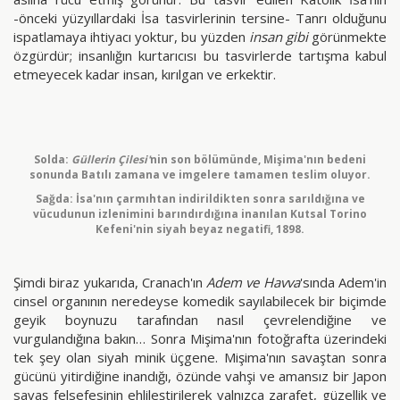
-önceki yüzyıllardaki İsa tasvirlerinin tersine- Tanrı olduğunu
ispatlamaya ihtiyacı yoktur, bu yüzden
insan gibi
görünmekte
özgürdür; insanlığın kurtarıcısı bu tasvirlerde tartışma kabul
etmeyecek kadar insan, kırılgan ve erkektir.
Solda:
Güllerin Çilesi'
nin son bölümünde, Mişima'nın bedeni
sonunda Batılı zamana ve imgelere tamamen teslim oluyor.
Sağda: İsa'nın çarmıhtan indirildikten sonra sarıldığına ve
vücudunun izlenimini barındırdığına inanılan Kutsal Torino
Kefeni'nin siyah beyaz negatifi, 1898.
Şimdi biraz yukarıda, Cranach'ın
Adem ve Havva
'sında Adem'in
cinsel organının neredeyse komedik sayılabilecek bir biçimde
geyik boynuzu tarafından nasıl çevrelendiğine ve
vurgulandığına bakın… Sonra Mişima'nın fotoğrafta üzerindeki
tek şey olan siyah minik üçgene. Mişima'nın savaştan sonra
gücünü yitirdiğine inandığı, özünde vahşi ve amansız bir Japon
savaş felsefesinin ehlileştirilerek yalnızca zarafet, güzellik ve