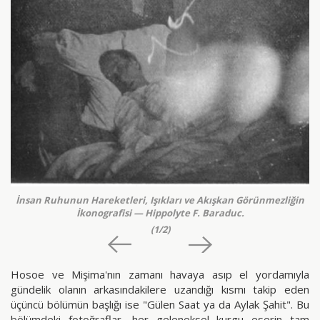
İnsan Ruhunun Hareketleri, Işıkları ve Akışkan Görünmezliğin
İkonografisi — Hippolyte F. Baraduc.
(1/2)
Hosoe ve Mişima'nın zamanı havaya asıp el yordamıyla
gündelik olanın arkasındakilere uzandığı kısmı takip eden
üçüncü bölümün başlığı ise "Gülen Saat ya da Aylak Şahit". Bu
bölümdeki fotoğraflar, her geleneksel kurgu eserin tam