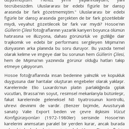
tecrübesizdim. Uluslararası bir edebi figürle bir dansçı
arasında bir fark gözetmemiştim." Uluslararası bir edebi
figürle bir dansçı arasında gerçekten de bir fark gözetilebilir
miydi, veyahut gözetilecek bir fark var mıydı? Hosoe'nin
Güllerin Çilesi
fotoğraflarının yazarlık kariyeri boyunca ölümün
hatırasına ve illüzyona, dahası görünürlük ve gizliliğe dair
trajikomik ve edebi bir performans sergileyen Mişima'nın
dünyasının arka planında bu soru duruyor. Bu yazıda temel
olarak kelime ve imgeye dair bu sorunun hem
Güllerin Çilesi
,
hem de Mişima'nın yazınında görünür olduğu hatları takip
etmeye çalışıyorum.
Hosoe fotoğraflarında insan bedenine yalnızlık ve kopukluk
duygusuna dair haritalar oluşturan engebeler olarak yaklaşır.
Karelerinde Elio Luxardo'nun platin parlaklığında çıplak
vücutları, Brassaï'nin soyut, resimsel mekanlarıyla bütünleşir,
fakat karelerinde geleneksel Nō tiyatrosunun kontrollü,
uhrevi devinimi de vardır. (Benzer biçimde, Avusturyalı
sanatçı Valie Export beden ve çevre ilişkisini
Vücut
Konfigürasyonları
(1972-1980ler) serisinde Hosoe'nin
karelerini anımsatan paralel bir yerden kurar, ancak burada