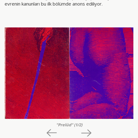
evrenin kanunları bu ilk bölümde anons ediliyor.
"Prelüd"
(1/2)