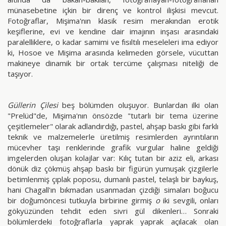
münasebetine içkin bir direnç ve kontrol ilişkisi mevcut.
Fotoğraflar, Mişima'nın klasik resim merakından erotik
keşiflerine, evi ve kendine dair imajının inşası arasındaki
paralelliklere, o kadar samimi ve fısıltılı meseleleri ima ediyor
ki, Hosoe ve Mişima arasında kelimeden görsele, vücuttan
makineye dinamik bir ortak tercüme çalışması niteliği de
taşıyor.
Güllerin Çilesi
beş bölümden oluşuyor. Bunlardan ilki olan
"Prelüd"de, Mişima'nın önsözde "tutarlı bir tema üzerine
çeşitlemeler" olarak adlandırdığı, pastel, ahşap baskı gibi farklı
teknik ve malzemelerle üretilmiş resimlerden ayrıntıların
mücevher taşı renklerinde grafik vurgular haline geldiği
imgelerden oluşan kolajlar var: Kılıç tutan bir aziz eli, arkası
dönük diz çökmüş ahşap baskı bir figürün yumuşak çizgilerle
betimlenmiş çıplak poposu, dumanlı pastel, telaşlı bir baykuş,
hani Chagall'ın bıkmadan usanmadan çizdiği simaları boğucu
bir doğumöncesi tutkuyla birbirine girmiş
o
iki sevgili, onları
gökyüzünden tehdit eden sivri gül dikenleri… Sonraki
bölümlerdeki fotoğraflarla yaprak yaprak açılacak olan