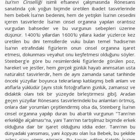
İsa'nın Cinselliği
isimli efsanevi çalışmasında Rönesans
sanatında çok yoğun biçimde üretilen ibadet tasvirlerinde
hem bebek İsa'nın bedenini, hem de yetişkin İsa'nın cesedini
içeren tasvirlerde İsa'nın cinsel organına yapılan orantısız
vurgudan bahseder ve bu vurgunun sebepleri üzerine
düşünür. 1400'lü yıllardan 1600'lü yıllara kadar yüzlerce kez
üretilen bu dini temsillerde vuku bulan temel ‘hadise'nin
İsa'nın etrafındaki figürlerin onun cinsel organına işaret
etmesi, dokunması veyahut onu keşfetmesi olduğunu söyler.
Steinberg'e göre bu resimlerdeki figürlerde görülen poz,
hareket ve jestler, hem
gerçek
günlük hayatı anımsatan usta
natüralist tasvirlerdir, hem de aynı zamanda sanat tarihinde
önceki yüzyıllar boyunca tekrarlanıp katılaşmış belli anlam ve
atıflarla yüklüdür [aynı stok fotoğrafların günlük, zamansız ve
didaktik olanı tek bir yüzeyde birleştirmesi gibi]. Aradan
geçen yüzyıllar Rönesans tasvirlerindeki bu anlamları örtmüş,
onlara dair yorumları çeşitlendirmiş olsa da, Steinberg İsa'nın
cinsel organına yapılıp duran bu abartılı vurgunun "Tanrı'nın
erkekliğe alçalması"na, yani Tanrı'nın tartışılmaz biçimde erkek
olduğuna dair bir işaret olduğunu iddia eder. Tanrı'nın bu
dünyadaki yansıması, yani
kopya
sı olan İsa Bebek, bu şekilde
aslına rücu etmiş görünür. Bu tasvir edilen Katolik İsa'nın