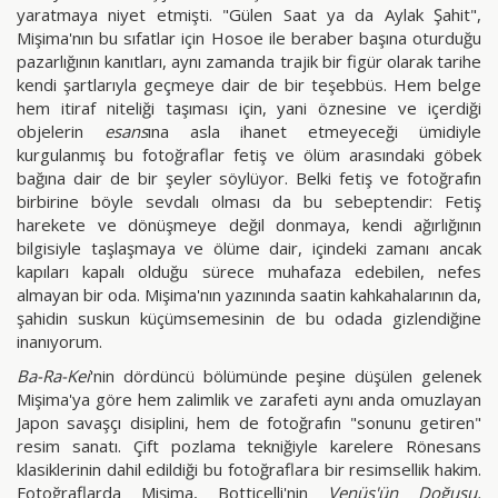
yaratmaya niyet etmişti. "Gülen Saat ya da Aylak Şahit",
Mişima'nın bu sıfatlar için Hosoe ile beraber başına oturduğu
pazarlığının kanıtları, aynı zamanda trajik bir figür olarak tarihe
kendi şartlarıyla geçmeye dair de bir teşebbüs. Hem belge
hem itiraf niteliği taşıması için, yani öznesine ve içerdiği
objelerin
esans
ına asla ihanet etmeyeceği ümidiyle
kurgulanmış bu fotoğraflar fetiş ve ölüm arasındaki göbek
bağına dair de bir şeyler söylüyor. Belki fetiş ve fotoğrafın
birbirine böyle sevdalı olması da bu sebeptendir: Fetiş
harekete ve dönüşmeye değil donmaya, kendi ağırlığının
bilgisiyle taşlaşmaya ve ölüme dair, içindeki zamanı ancak
kapıları kapalı olduğu sürece muhafaza edebilen, nefes
almayan bir oda. Mişima'nın yazınında saatin kahkahalarının da,
şahidin suskun küçümsemesinin de bu odada gizlendiğine
inanıyorum.
Ba-Ra-Kei
'nin dördüncü bölümünde peşine düşülen gelenek
Mişima'ya göre hem zalimlik ve zarafeti aynı anda omuzlayan
Japon savaşçı disiplini, hem de fotoğrafın "sonunu getiren"
resim sanatı. Çift pozlama tekniğiyle karelere Rönesans
klasiklerinin dahil edildiği bu fotoğraflara bir resimsellik hakim.
Fotoğraflarda Mişima, Botticelli'nin
Venüs'ün Doğuşu,