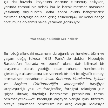
gül dalı havada, kolyesinin zincirine tutunmuş asılıyken,
yanında tombul bir bebek İsa ile barok mermer masasına
yaslanmış düşünürken, daha sonra evinin bahçesindeki
mermer zodyağın önünde çekiç sallarken(4), ve kendi bahçe
hortumuna dolanmış halde yatarken görünüyor.
"Vatandaşın Günlük Gezintileri"
Bu fotoğraflardaki eşzamanlı durağanlık ve hareket, ölüm ve
yaşam değiş tokuşu 1913 Paris'inde doktor Hippolyte
Baraduc'un "burada ve ebedi" olana dair bilimsel bir
araştırma olarak yaptığı, insan ruhunun hareketlerini
görüntüye aktarmasına izin verecek bir dizi fotoğrafik deneyi
anımsatıyor. Baraduc'ün
İnsan Ruhunun Hareketleri, Işıkları
ve Akışkan Görünmezliğin İkonografisi
başlığıyla
kitaplaştırdığı yazı ve fotoğraflar, fotoğraf tekniğinin gün
ışığına ihtiyaç duyduğu betimleme prensibinin tersini
benimseyerek
—
ve karanlığın yaşayan varlığa içkin titreşimi
ortaya çıkarmada benzersiz bir araç olduğu iddiasıyla