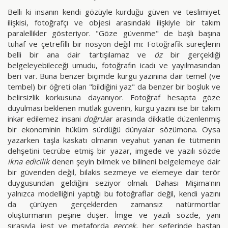
Belli ki insanın kendi gözüyle kurduğu güven ve teslimiyet
ilişkisi, fotoğrafçı ve objesi arasındaki ilişkiyle bir takım
paralellikler gösteriyor. "Göze güvenme" de başlı başına
tuhaf ve çetrefilli bir nosyon değil mi: Fotoğrafik süreçlerin
belli bir ana dair tartışılamaz ve
öz
bir gerçekliği
belgeleyebileceği umudu, fotoğrafın icadı ve yayılmasından
beri var. Buna benzer biçimde kurgu yazınına dair temel (ve
tembel) bir öğreti olan "bildiğini yaz" da benzer bir boşluk ve
belirsizlik korkusuna dayanıyor. Fotoğraf hesapta göze
duyulması beklenen mutlak güvenin, kurgu yazını ise bir takım
inkar edilemez insani
doğru
lar arasında dikkatle düzenlenmiş
bir ekonominin hüküm sürdüğü dünyalar sözümona. Oysa
yazarken taşla kaskatı olmanın veyahut yanan ile tütmenin
dehşetini tecrübe etmiş bir yazar, imgede ve yazılı sözde
ikna edicilik
denen şeyin bilmek ve bilineni belgelemeye dair
bir güvenden değil, bilakis sezmeye ve elemeye dair terör
duygusundan geldiğini seziyor olmalı. Dahası Mişima'nın
yalnızca modelliğini yaptığı bu fotoğraflar değil, kendi yazını
da çürüyen gerçeklerden zamansız natürmortlar
oluşturmanın peşine düşer. İmge ve yazılı sözde, yani
sırasıyla jest ve metaforda
gerçek,
her seferinde baştan