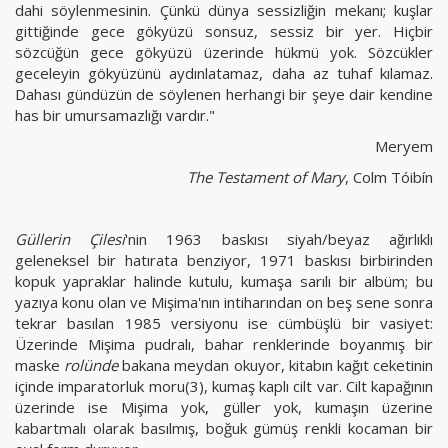
dahi söylenmesinin. Çünkü dünya sessizliğin mekanı; kuşlar
gittiğinde gece gökyüzü sonsuz, sessiz bir yer. Hiçbir
sözcüğün gece gökyüzü üzerinde hükmü yok. Sözcükler
geceleyin gökyüzünü aydınlatamaz, daha az tuhaf kılamaz.
Dahası gündüzün de söylenen herhangi bir şeye dair kendine
has bir umursamazlığı vardır."
Meryem
The Testament of Mary
, Colm Tóibín
Güllerin Çilesi
'nin 1963 baskısı siyah/beyaz ağırlıklı
geleneksel bir hatırata benziyor, 1971 baskısı birbirinden
kopuk yapraklar halinde kutulu, kumaşa sarılı bir albüm; bu
yazıya konu olan ve Mişima'nın intiharından on beş sene sonra
tekrar basılan 1985 versiyonu ise cümbüşlü bir vasiyet:
Üzerinde Mişima pudralı, bahar renklerinde boyanmış bir
maske
rolünde
bakana meydan okuyor, kitabın kağıt ceketinin
içinde imparatorluk moru(3), kumaş kaplı cilt var. Cilt kapağının
üzerinde ise Mişima yok, güller yok, kumaşın üzerine
kabartmalı olarak basılmış, boğuk gümüş renkli kocaman bir