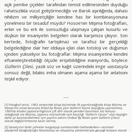
açık pembe çiçekler tarafından temsil edilmesinden duyduğu
rahatsızlıkla vücut geliştirmeciliğe ve Barok aşırılığında, dahası
nihilizm ve milliyetçiliğin kendine has bir kombinasyonuna
yönelmesi bir tesadüf müydü? Hosoe'nin Mişima fotoğrafları,
erkin ve bu erk ile sonsuzluğa ulaşmaya çalışan kusurlu ve
düşkün bir insaniyetin belgeleri olarak karşımıza çıkıyor. Son
kertede, fotoğrafın tartışılmaz ve tarafsız bir gerçekliği
belgelediğine dair her iddiaya içkin olan totoloji ve düğümün
içinden yükseliyor bu fotoğraflar: Mişima insaniyetine kendini
efsaneleştirebildiği ölçüde erişebildiğine inanıyordu, böylece
Güllerin Çilesi,
yazılı söz ve kağıt üzerindeki imge
vasıtasıyla
sonsuz değil, bilakis imha olmanın aşama aşama bir anlatısını
teşkil ediyor.
---
[1] Fotoğraf serisi, 1963 senesinde kitap biçiminde ilk yayınlandığında kitap Mişima ve
Hosoe'nin ortak kararıyla Killed by Roses yani Güllerin Kıyımı başlığıyla yayınlanmış.
1969'da kitabın Japonca/İngilizce çift dilli olarak yeniden basılması söz konusu
olduğunda ise Mişima, Japonca orijinalinde tam karşılığı "Güllerin Cezası" olan başlığın
daha iyi karşılanabilmesi için yayının adının Ordeal By Roses (yani Güllerin Çilesi)
olarak değiştirilmesine karar vermiş.
[2] Sanatçının farklı çehreler kurgulayıp sunmasından bahsederken—resimsel
akademik fotoğrafçılığın fotomontaj ve rötuşlama yöntemleriyle gerçeği kimyevi olarak