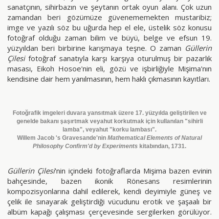
sanatçının, sihirbazın ve şeytanın ortak oyun alanı. Çok uzun
zamandan beri gözümüze güvenememekten mustaribiz;
imge ve yazılı söz bu uğurda hep el ele, üstelik söz konusu
fotoğraf olduğu zaman bilim ve büyü, belge ve efsun 19.
yüzyıldan beri birbirine karışmaya teşne. O zaman
Güllerin
Çilesi
fotoğraf sanatıyla karşı karşıya oturulmuş bir pazarlık
masası, Eikoh Hosoe'nin eli, gözü ve işbirliğiyle Mişima'nın
kendisine dair hem yanılmasının, hem haklı çıkmasının kayıtları.
Fotoğrafik imgeleri duvara yansıtmak üzere 17. yüzyılda geliştirilen ve
genelde bakanı şaşırtmak veyahut korkutmak için kullanılan "sihirli
lamba", veyahut "korku lambası".
Willem Jacob 's Gravesande'nin
Mathematical Elements of Natural
Philosophy Confirm'd by Experiments
kitabından, 1731.
Güllerin Çilesi
'nin içindeki fotoğraflarda Mişima bazen evinin
bahçesinde, bazen ikonik Rönesans resimlerinin
kompozisyonlarına dahil edilerek, kendi deyimiyle güneş ve
çelik ile sınayarak geliştirdiği vücudunu erotik ve şaşaalı bir
albüm kapağı çalışması çerçevesinde sergilerken görülüyor.