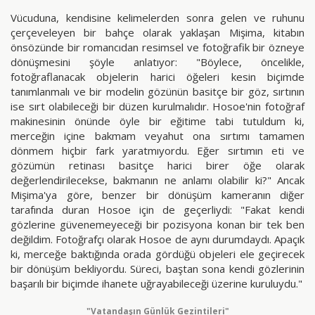
Vücuduna, kendisine kelimelerden sonra gelen ve ruhunu
çerçeveleyen bir bahçe olarak yaklaşan Mişima, kitabın
önsözünde bir romancıdan resimsel ve fotoğrafik bir özneye
dönüşmesini şöyle anlatıyor: "Böylece, öncelikle,
fotoğraflanacak objelerin harici öğeleri kesin biçimde
tanımlanmalı ve bir modelin gözünün basitçe bir göz, sırtının
ise sırt olabileceği bir düzen kurulmalıdır. Hosoe'nin fotoğraf
makinesinin önünde öyle bir eğitime tabi tutuldum ki,
merceğin içine bakmam veyahut ona sırtımı tamamen
dönmem hiçbir fark yaratmıyordu. Eğer sırtımın eti ve
gözümün retinası basitçe harici birer öğe olarak
değerlendirilecekse, bakmanın ne anlamı olabilir ki?" Ancak
Mişima'ya göre, benzer bir dönüşüm kameranın diğer
tarafında duran Hosoe için de geçerliydi: "Fakat kendi
gözlerine güvenemeyeceği bir pozisyona konan bir tek ben
değildim. Fotoğrafçı olarak Hosoe de aynı durumdaydı. Apaçık
ki, merceğe baktığında orada gördüğü objeleri ele geçirecek
bir dönüşüm bekliyordu. Süreci, baştan sona kendi gözlerinin
başarılı bir biçimde ihanete uğrayabileceği üzerine kuruluydu."
"Vatandaşın Günlük Gezintileri"