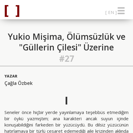
[ EN ]
Yukio Mişima, Ölümsüzlük ve
"Güllerin Çilesi" Üzerine
#27
YAZAR
Çağla Özbek
I
Seneler önce hiçbir yerde yayınlamaya teşebbüs etmediğim
bir öykü yazmıştım; ana karakteri ancak suyun içinde
konuşabildiğini farkeden bir yüzücüydü. Bu dilsiz yüzücünün
hatırlamaya bir türlü cesaret edemediği aile krizinden aklında