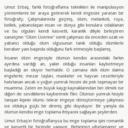
Umut Erbaş, farklı fotoğraflama teknikleri ile manipülasyon
yöntemlerini bir araya getirerek kendi imgesini yaratan bir
fotoğrafçı. Çalışmalarında geçmiş, ölüm, melankoli, rüya,
bellek, yabancılaşan insan ve dünya gibi konulara odaklanan
ve bu olguları kendi kasvetli, karanlık diliyle birleştiren
sanatçının "Ölüm Üzerine" isimli çalışması da önceden uzak ve
yabancı olduğu ölüm olgusunun tanık olduğu ölümlerle
beraber yanı başında olduğunu fark etmesiyle başlamış.
İnsanın ölüm imgesiyle ölümün kendisi arasındaki farkın
ayırdına vardığı an, yakın olduğu insanları kaybetmeye
başladığı an oluyor herhalde. O zamana dek ölüm daima
imgelerle; mezar taşları, maskeler ve hayvan cesetleriyle
hatırlanan ancak o yoğun yumruk hissini de pek taşımayan bir
muamma. Zaten en büyük kaygı kaynaklarından biri ölmek ise
diğeri de sevdiklerini kaybetmek fikri. Ölümün yumruk hisiyle
tanışan kişinin ölümü tekrar imgeye dönüştürmeye çalışması
ise oldukça güçlü bir direniş gibi duyuluyor. Bir yanıyla da
ölümün kendisi imge toplama ihtiyacını sağlayan şeylerden.
Umut Erbaş'ın fotoğraflarıysa bu imge toplama işini romantik
ve kasvetli bir biçimde yapıyor. Birbirimizi uğurlamamız ve