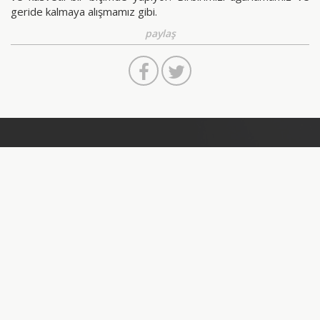
geride kalmaya alışmamız gibi.
paylaş
#27
Diğer İçerikler
Şener Soysal
SÖYLEŞİ
Rehan Miskci ile Çalışmalarına Dair
İlayda Tunca, İpek Çınar
SÖYLEŞİ
The Live Wild Collective ile Çalışmalarına Dair
Merve Ünsal
YAZI