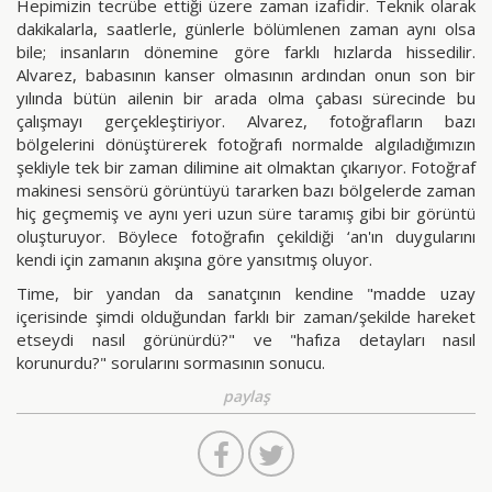
Hepimizin tecrübe ettiği üzere zaman izafidir. Teknik olarak
dakikalarla, saatlerle, günlerle bölümlenen zaman aynı olsa
bile; insanların dönemine göre farklı hızlarda hissedilir.
Alvarez, babasının kanser olmasının ardından onun son bir
yılında bütün ailenin bir arada olma çabası sürecinde bu
çalışmayı gerçekleştiriyor. Alvarez, fotoğrafların bazı
bölgelerini dönüştürerek fotoğrafı normalde algıladığımızın
şekliyle tek bir zaman dilimine ait olmaktan çıkarıyor. Fotoğraf
makinesi sensörü görüntüyü tararken bazı bölgelerde zaman
hiç geçmemiş ve aynı yeri uzun süre taramış gibi bir görüntü
oluşturuyor. Böylece fotoğrafın çekildiği ‘an'ın duygularını
kendi için zamanın akışına göre yansıtmış oluyor.
Time, bir yandan da sanatçının kendine "madde uzay
içerisinde şimdi olduğundan farklı bir zaman/şekilde hareket
etseydi nasıl görünürdü?" ve "hafıza detayları nasıl
korunurdu?" sorularını sormasının sonucu.
paylaş