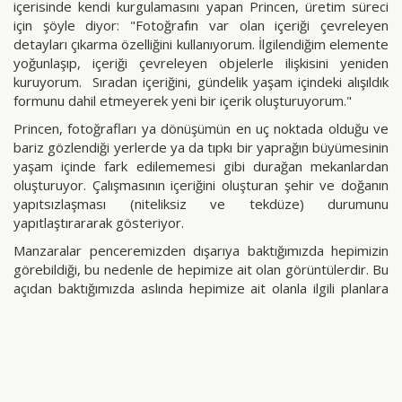
içerisinde kendi kurgulamasını yapan Princen, üretim süreci
için şöyle diyor: "Fotoğrafın var olan içeriği çevreleyen
detayları çıkarma özelliğini kullanıyorum. İlgilendiğim elemente
yoğunlaşıp, içeriği çevreleyen objelerle ilişkisini yeniden
kuruyorum. Sıradan içeriğini, gündelik yaşam içindeki alışıldık
formunu dahil etmeyerek yeni bir içerik oluşturuyorum."
Princen, fotoğrafları ya dönüşümün en uç noktada olduğu ve
bariz gözlendiği yerlerde ya da tıpkı bir yaprağın büyümesinin
yaşam içinde fark edilememesi gibi durağan mekanlardan
oluşturuyor. Çalışmasının içeriğini oluşturan şehir ve doğanın
yapıtsızlaşması (niteliksiz ve tekdüze) durumunu
yapıtlaştırararak gösteriyor.
Manzaralar penceremizden dışarıya baktığımızda hepimizin
görebildiği, bu nedenle de hepimize ait olan görüntülerdir. Bu
açıdan baktığımızda aslında hepimize ait olanla ilgili planlara
da ortak karar verilmesi gerekir. Ne yazık ki, manzarada
gördüklerimiz birilerinin çıkarı ve bu niteliksiz global imajlar
engellenemeyecek şekilde artıyor.
paylaş