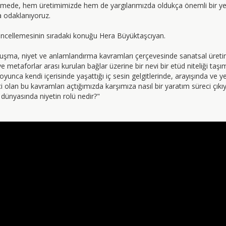
emede, hem üretimimizde hem de yargılarımızda oldukça önemli bir ye
 odaklanıyoruz.
ncellemesinin sıradaki konuğu Hera Büyüktaşcıyan.
uşma, niyet ve anlamlandırma kavramları çerçevesinde sanatsal üret
 metaforlar arası kurulan bağlar üzerine bir nevi bir etüd niteliği taşı
boyunca kendi içerisinde yaşattığı iç sesin gelgitlerinde, arayışında ve 
ici olan bu kavramları açtığımızda karşımıza nasıl bir yaratım süreci çık
r dünyasında niyetin rolü nedir?"