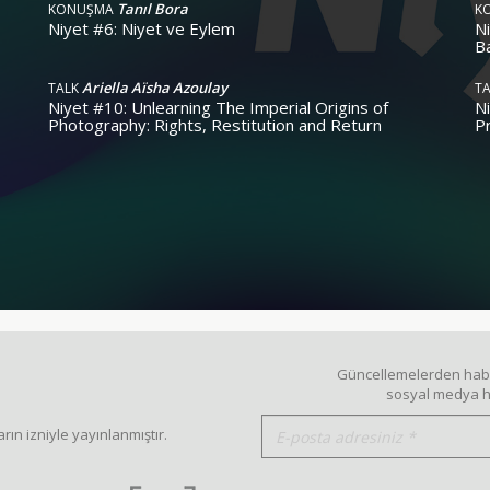
Tanıl Bora
KONUŞMA
K
Niyet #6: Niyet ve Eylem
Ni
B
Ariella Aïsha Azoulay
TALK
T
Niyet #10: Unlearning The Imperial Origins of
N
Photography: Rights, Restitution and Return
P
Güncellemelerden haber
sosyal medya he
rın izniyle yayınlanmıştır.