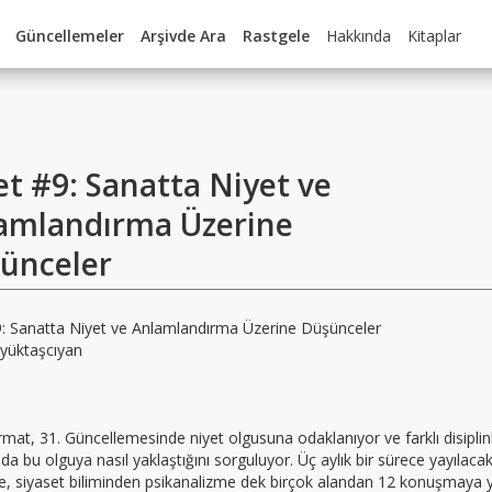
Güncellemeler
Arşivde Ara
Rastgele
Hakkında
Kitaplar
et #9: Sanatta Niyet ve
amlandırma Üzerine
ünceler
9: Sanatta Niyet ve Anlamlandırma Üzerine Düşünceler
yüktaşcıyan
mat, 31. Güncellemesinde niyet olgusuna odaklanıyor ve farklı disiplin
nda bu olguya nasıl yaklaştığını sorguluyor. Üç aylık bir sürece yayılac
e, siyaset biliminden psikanalizme dek birçok alandan 12 konuşmaya y