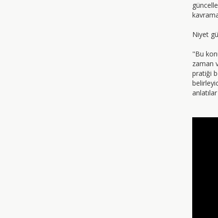
güncell
kavrama
Niyet gü
"Bu kon
zaman ve
pratiği 
belirley
anlatıla