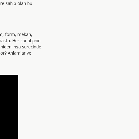
re sahip olan bu
im, form, mekan,
makta. Her sanatçının
yeniden inşa sürecinde
ıyor? Anlamlar ve