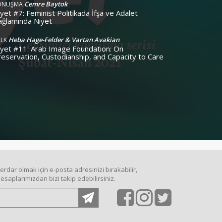
Cemre Baytok
ONUŞMA
yet #7: Feminist Politikada İfşa ve Adalet
ağlamında Niyet
Heba Hage-Felder & Vartan Avakian
ALK
iyet #11: Arab Image Foundation: On
reservation, Custodianship, and Capacity to Care
dar olmak için e-posta adresinizi bırakabilir,
saplarımızdan bizi takip edebilirsiniz.