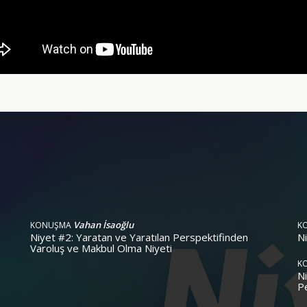
Vahan İsaoğlu
KONUŞMA
K
Niyet #2: Yaratan ve Yaratılan Perspektifinden
N
Varoluş ve Makbul Olma Niyeti
K
Ni
P