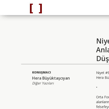
Niy
Anl
Düş
KONUŞMACI
Niyet #
Hera Bü
Hera Büyüktaşcıyan
Diğer Yazıları
•
Orta For
alanları
felsefey