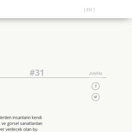
[ EN ]
#31
paylaş
lerden insanların kendi
ak ve görsel sanatlardan
er verilecek olan bu