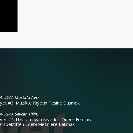
Mustafa Avcı
ONUŞMA
iyet #3: Müzikte Niyetin Peşine Düşmek
Sevcan Tiftik
ONUŞMA
yet #4: Uzlaşılmayan Niyetler: Queer Feminist
erspektiften Edebi Metinlere Bakmak