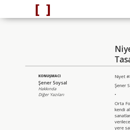
Niy
Tas
KONUŞMACI
Niyet #
Şener Soysal
Şener S
Hakkında
•
Diğer Yazıları
Orta Fo
kendi al
sanatla
verilec
yere sa