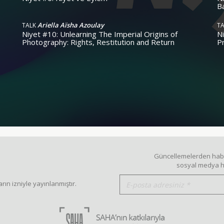
B
Ariella Aïsha Azoulay
TALK
T
Niyet #10: Unlearning The Imperial Origins of
N
Photography: Rights, Restitution and Return
P
Güncellemelerden haber
sosyal medya he
rın izniyle yayınlanmıştır.