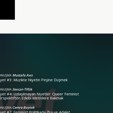
Mustafa Avcı
ONUŞMA
iyet #3: Müzikte Niyetin Peşine Düşmek
Sevcan Tiftik
ONUŞMA
yet #4: Uzlaşılmayan Niyetler: Queer Feminist
erspektiften Edebi Metinlere Bakmak
Cemre Baytok
ONUŞMA
yet #7: Feminist Politikada İfşa ve Adalet