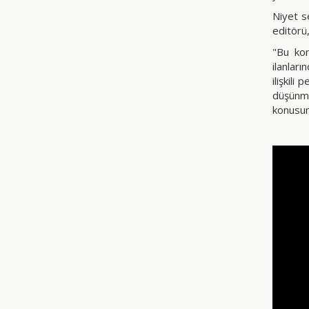
Niyet s
editörü
"Bu kon
ilanları
ilişkil
düşünm
konusun