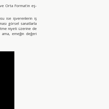
ı ve Orta Format'ın eş-
u ise işverenlerin iş
uması görsel sanatlarla
 etme niyeti üzerine de
m ama, emeğin değeri