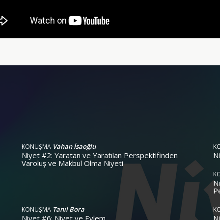
Vahan İsaoğlu
KONUŞMA
K
Niyet #2: Yaratan ve Yaratılan Perspektifinden
N
Varoluş ve Makbul Olma Niyeti
K
Ni
P
Tanıl Bora
KONUŞMA
K
Niyet #6: Niyet ve Eylem
Ni