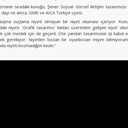
erisinin sıradaki konuğu, Şener Soysal. Görsel iletişim tasarımcıs
, dayı ve amca. GMK ve AICA Türkiye üyesi.
uşma suçlama niyeti olmayan bir niyet okuması içeriyor. Konus
ndaki niyeti. ‘Grafik tasarımcı' ilanları üzerinden gelişen niyet ok
i pek çok meslek için de geçerli. Öte yandan tasarımcının işi kabul
ek gerekiyor. Niyetleri bozan bir oyunbozan mıyım bilmiyoru
da niyeti bozmadığım kesin."