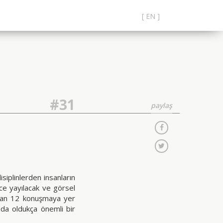
[ EN ]
#31
paylaş
iplinlerden insanların
ece yayılacak ve görsel
ndan 12 konuşmaya yer
da oldukça önemli bir