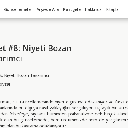
Güncellemeler
Arşivde Ara
Rastgele
Hakkında
Kitaplar
et #8: Niyeti Bozan
arımcı
8: Niyeti Bozan Tasarımcı
oysal
rmat, 31. Güncellemesinde niyet olgusuna odaklanıyor ve farklı dis
anlarında bu olguya nasıl yaklaştığını sorguluyor. Üç aylık bir sür
rdan felsefeye, siyaset biliminden psikanalizme dek birçok ala
ek olan bu güncellemede, hem üretimimizde hem de yargılarımız
hip olan bu kavrama odaklanıyoruz.