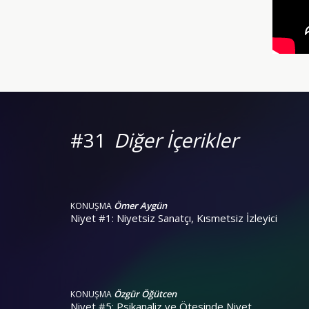
#31
Diğer İçerikler
Ömer Aygün
KONUŞMA
Niyet #1: Niyetsiz Sanatçı, Kısmetsiz İzleyici
Özgür Öğütcen
KONUŞMA
Niyet #5: Psikanaliz ve Ötesinde Niyet