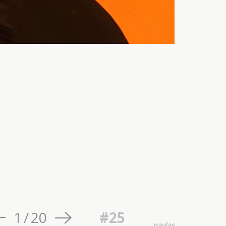
1
/
20
#25
paylaş