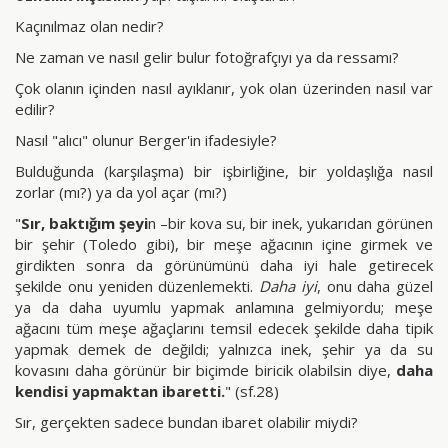
Kaçınılmaz olan nedir?
Ne zaman ve nasıl gelir bulur fotoğrafçıyı ya da ressamı?
Çok olanın içinden nasıl ayıklanır, yok olan üzerinden nasıl var
edilir?
Nasıl "alıcı" olunur Berger'in ifadesiyle?
Bulduğunda (karşılaşma) bir işbirliğine, bir yoldaşlığa nasıl
zorlar (mı?) ya da yol açar (mı?)
"
Sır, baktığım şeyi
n –bir kova su, bir inek, yukarıdan görünen
bir şehir (Toledo gibi), bir meşe ağacının içine girmek ve
girdikten sonra da görünümünü daha iyi hale getirecek
şekilde onu yeniden düzenlemekti.
Daha iyi
, onu daha güzel
ya da daha uyumlu yapmak anlamına gelmiyordu; meşe
ağacını tüm meşe ağaçlarını temsil edecek şekilde daha tipik
yapmak demek de değildi; yalnızca inek, şehir ya da su
kovasını daha görünür bir biçimde biricik olabilsin diye,
daha
kendisi yapmaktan ibaretti.
" (sf.28)
Sır, gerçekten sadece bundan ibaret olabilir miydi?