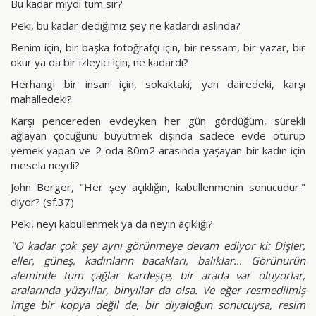
Bu kadar mıydı tüm sır?
Peki, bu kadar dediğimiz şey ne kadardı aslında?
Benim için, bir başka fotoğrafçı için, bir ressam, bir yazar, bir
okur ya da bir izleyici için, ne kadardı?
Herhangi bir insan için, sokaktaki, yan dairedeki, karşı
mahalledeki?
Karşı pencereden evdeyken her gün gördüğüm, sürekli
ağlayan çocuğunu büyütmek dışında sadece evde oturup
yemek yapan ve 2 oda 80m2 arasında yaşayan bir kadın için
mesela neydi?
John Berger, "Her şey açıklığın, kabullenmenin sonucudur."
diyor? (sf.37)
Peki, neyi kabullenmek ya da neyin açıklığı?
"O kadar çok şey aynı görünmeye devam ediyor ki: Dişler,
eller, güneş, kadınların bacakları, balıklar... Görünürün
aleminde tüm çağlar kardeşçe, bir arada var oluyorlar,
aralarında yüzyıllar, binyıllar da olsa. Ve eğer resmedilmiş
imge bir kopya değil de, bir diyaloğun sonucuysa, resim