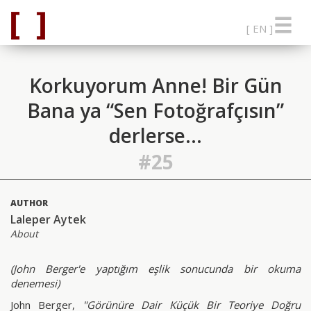
[ EN ]
Korkuyorum Anne! Bir Gün
Bana ya “Sen Fotoğrafçısın”
derlerse...
#25
AUTHOR
Laleper Aytek
About
(John Berger'e yaptığım eşlik sonucunda bir okuma
denemesi)
John Berger,
"Görünüre Dair Küçük Bir Teoriye Doğru