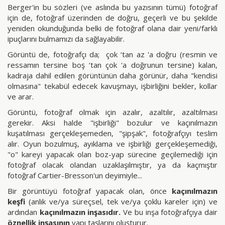
Berger'in bu sözleri (ve aslında bu yazısının tümü) fotoğraf
için de, fotoğraf üzerinden de doğru, geçerli ve bu şekilde
yeniden okunduğunda belki de fotoğraf olana dair yeni/farklı
ipuçlarını bulmamızı da sağlayabilir.
Görüntü de, fotoğrafçı da; çok ‘tan az 'a doğru (resmin ve
ressamın tersine boş ‘tan çok 'a doğrunun tersine) kalan,
kadraja dahil edilen görüntünün daha görünür, daha "kendisi
olmasına" tekabül edecek kavuşmayı, işbirliğini bekler, kollar
ve arar.
Görüntü, fotoğraf olmak için azalır, azaltılır, azaltılması
gerekir. Aksi halde "işbirliği" bozulur ve kaçınılmazın
kuşatılması gerçekleşemeden, "şipşak", fotoğrafçıyı teslim
alır. Oyun bozulmuş, ayıklama ve işbirliği gerçekleşemediği,
"o" kareyi yapacak olan boz-yap sürecine geçilemediği için
fotoğraf olacak olandan uzaklaşılmıştır, ya da kaçmıştır
fotoğraf Cartier-Bresson'un deyimiyle...
Bir görüntüyü fotoğraf yapacak olan, önce
kaçınılmazın
keşfi
(anlık ve/ya süreçsel, tek ve/ya çoklu kareler için) ve
ardından
kaçınılmazın inşasıdır.
Ve bu inşa fotoğrafçıya dair
öznellik inşasının
yapı taşlarını oluşturur.