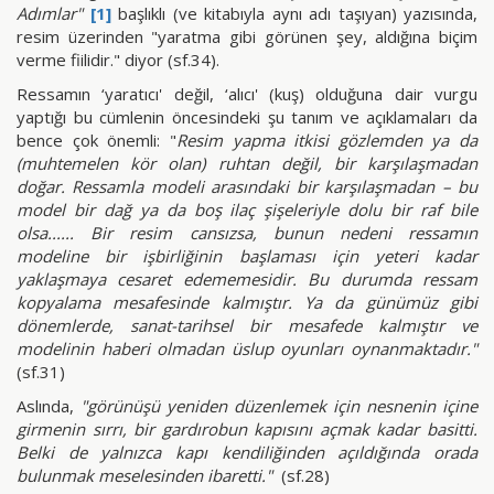
Adımlar"
[1]
başlıklı (ve kitabıyla aynı adı taşıyan) yazısında,
resim üzerinden "yaratma gibi görünen şey, aldığına biçim
verme fiilidir." diyor (sf.34).
Ressamın ‘yaratıcı' değil, ‘alıcı' (kuş) olduğuna dair vurgu
yaptığı bu cümlenin öncesindeki şu tanım ve açıklamaları da
bence çok önemli: "
Resim yapma itkisi gözlemden ya da
(muhtemelen kör olan) ruhtan değil, bir karşılaşmadan
doğar. Ressamla modeli arasındaki bir karşılaşmadan – bu
model bir dağ ya da boş ilaç şişeleriyle dolu bir raf bile
olsa...... Bir resim cansızsa, bunun nedeni ressamın
modeline bir işbirliğinin başlaması için yeteri kadar
yaklaşmaya cesaret edememesidir. Bu durumda ressam
kopyalama mesafesinde kalmıştır. Ya da günümüz gibi
dönemlerde, sanat-tarihsel bir mesafede kalmıştır ve
modelinin haberi olmadan üslup oyunları oynanmaktadır."
(sf.31)
Aslında,
"görünüşü yeniden düzenlemek için nesnenin içine
girmenin sırrı, bir gardırobun kapısını açmak kadar basitti.
Belki de yalnızca kapı kendiliğinden açıldığında orada
bulunmak meselesinden ibaretti."
(sf.28)