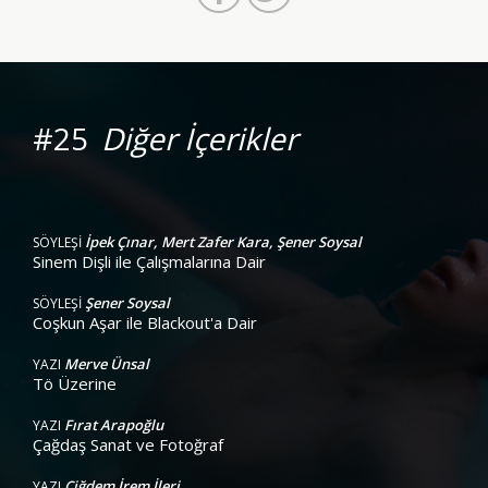
#25
Diğer İçerikler
İpek Çınar, Mert Zafer Kara, Şener Soysal
SÖYLEŞİ
Sinem Dişli ile Çalışmalarına Dair
Şener Soysal
SÖYLEŞİ
Coşkun Aşar ile Blackout'a Dair
Merve Ünsal
YAZI
Tö Üzerine
Fırat Arapoğlu
YAZI
Çağdaş Sanat ve Fotoğraf
Çiğdem İrem İleri
YAZI