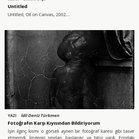
Untitled
Untitled, Oil on Canvas, 2002.
İdil Deniz Türkmen
YAZI
Fotoğrafın Karşı Kıyısından Bildiriyorum
İşin ilginç kısmı o görseli aynen bir fotoğraf karesi gibi tasvir
etmemdi. İmgenin sınırları, başlangıç ve bitişi vardı. Fondaki