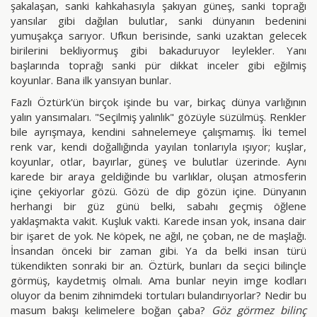
şakalaşan, sanki kahkahasıyla şakıyan güneş, sanki toprağı
yansılar gibi dağılan bulutlar, sanki dünyanın bedenini
yumuşakça sarıyor. Ufkun berisinde, sanki uzaktan gelecek
birilerini bekliyormuş gibi bakaduruyor leylekler. Yanı
başlarında toprağı sanki pür dikkat inceler gibi eğilmiş
koyunlar. Bana ilk yansıyan bunlar.
Fazlı Öztürk'ün birçok işinde bu var, birkaç dünya varlığının
yalın yansımaları. "Seçilmiş yalınlık" gözüyle süzülmüş. Renkler
bile ayrışmaya, kendini sahnelemeye çalışmamış. İki temel
renk var, kendi doğallığında yayılan tonlarıyla ışıyor; kuşlar,
koyunlar, otlar, bayırlar, güneş ve bulutlar üzerinde. Aynı
karede bir araya geldiğinde bu varlıklar, oluşan atmosferin
içine çekiyorlar gözü. Gözü de dip gözün içine. Dünyanın
herhangi bir güz günü belki, sabahı geçmiş öğlene
yaklaşmakta vakit. Kuşluk vakti. Karede insan yok, insana dair
bir işaret de yok. Ne köpek, ne ağıl, ne çoban, ne de maşlağı.
İnsandan önceki bir zaman gibi. Ya da belki insan türü
tükendikten sonraki bir an. Öztürk, bunları da seçici bilinçle
görmüş, kaydetmiş olmalı. Ama bunlar neyin imge kodları
oluyor da benim zihnimdeki tortuları bulandırıyorlar? Nedir bu
masum bakışı kelimelere boğan çaba?
Göz görmez bilinç