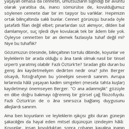
yaşayan olmasa da cennetin, umutsuzların sığındığı bir avuntu
olarak yaratılsa da, inancı sömürülse de, kovulduğumuz
söylenen cennete dair bir im taşıyor bu varlıklar. Hepimizin
ortak bilinçaltında saklı bunlar. Cennet görünüşü burada öyle
şatafatlı filan değil elbet; pınarlardan süt akmıyor, dilden bal
damlamıyor, suç işledi diye kovulacak tek bir âdem bile yok.
Öyleyse cennetten bir an demek fazlasıyla tuhaf değil mi?
Niye bu tuhaflık?
Gözümüzün ötesinde, bilinçaltının tortulu dibinde, koyunlar ve
leyleklerin bir arada olduğu o âna tanık olmak nasıl bir tinsel
ürperti yaratmış olabilir Fazlı Öztürk'te? Sıradan gibi duran bu
geniş ânı kaydetmeliyim dedirten nedir ona? John Berger
olsaydı, fotoğrafçının bu yönelişini severdi sanırım. Avrupa
kırlarında hâlâ yaşayan kadim simgeleri (mesela tahta kuşlar)
kaydetmeyi önemseyen Berger. "O ana adanmışlık" gözüyle
en dibe doğru bakmayı öğrenmiş bir görsel çağ filozofuydu.
Fazlı Öztürk'ün de o âna sınırsızca bağlanış duygusunu
alkışlardı sanırım.
Ama ben koyunların ve leyleklerin ışıkçısı gibi duran güneşin
şakacılığını da hayal eden mitsel düşünüşün izindeyim hâlâ:
Koyunlar, insan kovulduktan sonra çobanın kavalına inanıp