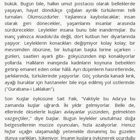
bükük. Bugün bile, halkın umut postacısı olarak belleklerde
yaşayan, hayat döndükçe çoğalan ayrılık türkülerinin telli
turnaları. Ölümsüzdürler. Yaşlanınca kaybolacaklar; insan
olarak geri dönecekler, yaşamlarını insanlar arasında
sürdürecekler. Leylekler insana bunu bile inandırmışlar. Bu
inanç yalnızca Anadolu'da değil, dört kutbun her diyarlarında
yaşıyor. Leyleklerin konacıkları değişmiyor kolay kolay; bir
mevsimden öbürüne, bir kutuptan başka birine uçarken -
günleri, saatleri ayarlı gibi- gökyüzünden inip konaklıyorlar
yollarda. Halkların inanışında kadınların koynuna bebekleri
getirip emanet eden onlar hâlâ. Ayrı düşenlerin hasretlerinde,
şarkılarında, türkülerinde yaşıyorlar. Göç yolunda kanadı kırık,
ayağı buruklar için hastaneler bile inşa edilmiş yol üstlerinde.
("Gurabana-i Laklakan").
Son Kuşlar öyküsüne Sait Faik, "Vaktiyle bu Ada'ya bu
zamanda kuşlar uğrardı. İki yıldır gelmiyorlar. Belki de,
ellerinde ökselerle kuşları avlayanlar yüzünden, gelmekten
vazgeçtiler," diye başlar. Bugün leylekler unutulmaz doğa
belgesellerinin mucize oyuncuları, hızla azalıyorlar. Henüz
hiçbir uçağın ulaşamadığı yetenekle donanmış bu güzelim
dünya varlıkları, tükeniyor. İnsanın kuşlara öykünerek uçurduğu