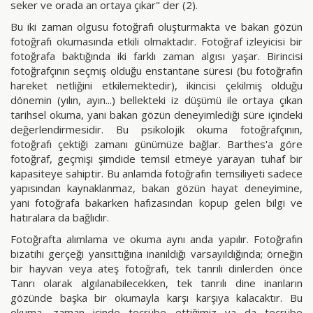
seker ve orada an ortaya çıkar" der (2).
Bu iki zaman olgusu fotoğrafı oluşturmakta ve bakan gözün
fotoğrafı okumasında etkili olmaktadır. Fotoğraf izleyicisi bir
fotoğrafa baktığında iki farklı zaman algısı yaşar. Birincisi
fotoğrafçının seçmiş olduğu enstantane süresi (bu fotoğrafın
hareket netliğini etkilemektedir), ikincisi çekilmiş olduğu
dönemin (yılın, ayın...) bellekteki iz düşümü ile ortaya çıkan
tarihsel okuma, yani bakan gözün deneyimlediği süre içindeki
değerlendirmesidir. Bu psikolojik okuma fotoğrafçının,
fotoğrafı çektiği zamanı günümüze bağlar. Barthes'a göre
fotoğraf, geçmişi şimdide temsil etmeye yarayan tuhaf bir
kapasiteye sahiptir. Bu anlamda fotoğrafın temsiliyeti sadece
yapısından kaynaklanmaz, bakan gözün hayat deneyimine,
yani fotoğrafa bakarken hafızasından kopup gelen bilgi ve
hatıralara da bağlıdır.
Fotoğrafta alımlama ve okuma aynı anda yapılır. Fotoğrafın
bizatihi gerçeği yansıttığına inanıldığı varsayıldığında; örneğin
bir hayvan veya ateş fotoğrafı, tek tanrılı dinlerden önce
Tanrı olarak algılanabilecekken, tek tanrılı dine inanların
gözünde başka bir okumayla karşı karşıya kalacaktır. Bu
okuma, zaman içinde tecrübe ettiğimiz ya da tecrübe