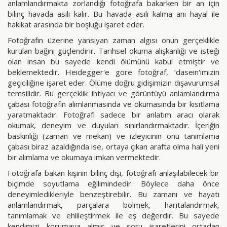
anlamlandırmakta zorlandığı fotoğrafa bakarken bir an için
bilinç havada asılı kalır. Bu havada asılı kalma anı hayal ile
hakikat arasında bir boşluğu işaret eder.
Fotoğrafın üzerine yansıyan zaman algısı onun gerçeklikle
kurulan bağını güçlendirir. Tarihsel okuma alışkanlığı ve isteği
olan insan bu sayede kendi ölümünü kabul etmiştir ve
beklemektedir. Heidegger'e göre fotoğraf, ‘dasein'imizin
geçiciliğine işaret eder. Ölüme doğru gidişimizin dışavurumsal
temsilidir. Bu gerçeklik ihtiyacı ve görüntüyü anlamlandırma
çabası fotoğrafın alımlanmasında ve okumasında bir kısıtlama
yaratmaktadır. Fotoğrafı sadece bir anlatım aracı olarak
okumak, deneyim ve duyuları sınırlandırmaktadır. İçeriğin
baskınlığı (zaman ve mekan) ve izleyicinin onu tanımlama
çabası biraz azaldığında ise, ortaya çıkan arafta olma hali yeni
bir alımlama ve okumaya imkan vermektedir.
Fotoğrafa bakan kişinin bilinç dışı, fotoğrafı anlaşılabilecek bir
biçimde soyutlama eğilimindedir. Böylece daha önce
deneyimledikleriyle benzeştirebilir. Bu zamanı ve hayatı
anlamlandırmak, parçalara bölmek, haritalandırmak,
tanımlamak ve ehlileştirmek ile eş değerdir. Bu sayede
kendimizi korumaya almış ve soru işaretlerini ortadan