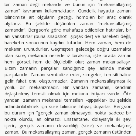
bir zaman değil mekandır ve bunun için "mekansallaşmış
zaman" kavramını kullanmaktadır. Gündelik hayatta zamanı
bilincimize ait olguların geçtiği, homojen bir araç olarak
algılarız. Bu şekilde düşünülen zaman "mekansallaşmış
zamandır". Bergson'a göre muhafaza edilebilen hatıralar, bir
anı yansıtırlar (buna snapshot- şipşak der) ve hareketi değil,
hareketin sonucunun kaydını tutarlar. Hem zaman, hem de
mekanın ürünüdürler. Geçmişten geleceğe doğru uzamakta
olan süre, mekanda nerede iz bırakırsa, işte orada zaman
hem görsel, hem de ölçülebilir olur; zaman mekansallaşır.
Bizim zamanın parçaları sandığımız şey aslında mekan
parçalarıdır. Zamanı sembolize eder, simgeler, temsili haline
gelir fakat onu oluşturmazlar. Zamanın mekansallaşması iki
yönlü bir mekanizmadır. Bir yandan zamanın, kendinin
dışlaştırılmış temsili olmak için mekana ihtiyacı vardır. Öte
yandan, zamanın mekansal temsilleri –şipşaklar- bu şekilde
adlandırılabilmek için süre bilincine ihtiyaç duyarlar. Bergson
bu durum için "gerçek zaman olmasaydı, nokta sadece bir
nokta olurdu, an olmazdı. Enstantane, dolayısıyla iki şeyi
içerir, gerçek zamanın devamlılığı (süre) ve mekanlaşmış
zaman. Bu mekansallaşmış zaman, gerçek zamanın üstünden