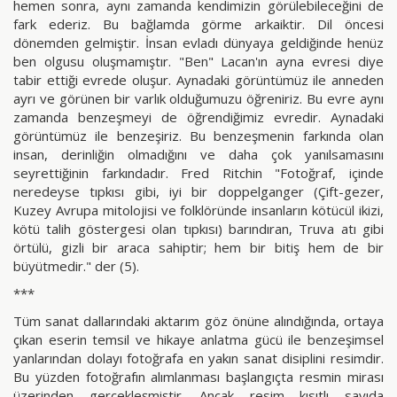
hemen sonra, aynı zamanda kendimizin görülebileceğini de
fark ederiz. Bu bağlamda görme arkaiktir. Dil öncesi
dönemden gelmiştir. İnsan evladı dünyaya geldiğinde henüz
ben olgusu oluşmamıştır. "Ben" Lacan'ın ayna evresi diye
tabir ettiği evrede oluşur. Aynadaki görüntümüz ile anneden
ayrı ve görünen bir varlık olduğumuzu öğreniriz. Bu evre aynı
zamanda benzeşmeyi de öğrendiğimiz evredir. Aynadaki
görüntümüz ile benzeşiriz. Bu benzeşmenin farkında olan
insan, derinliğin olmadığını ve daha çok yanılsamasını
seyrettiğinin farkındadır. Fred Ritchin "Fotoğraf, içinde
neredeyse tıpkısı gibi, iyi bir doppelganger (Çift-gezer,
Kuzey Avrupa mitolojisi ve folklöründe insanların kötücül ikizi,
kötü talih göstergesi olan tıpkısı) barındıran, Truva atı gibi
örtülü, gizli bir araca sahiptir; hem bir bitiş hem de bir
büyütmedir." der (5).
***
Tüm sanat dallarındaki aktarım göz önüne alındığında, ortaya
çıkan eserin temsil ve hikaye anlatma gücü ile benzeşimsel
yanlarından dolayı fotoğrafa en yakın sanat disiplini resimdir.
Bu yüzden fotoğrafın alımlanması başlangıçta resmin mirası
üzerinden gerçekleşmiştir. Ancak resim kısıtlı sayıda