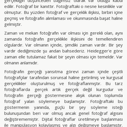
gerçekliğin düşünceden bağımsız olarak var olduğu kabul
edilir. Fotoğraf bir kanıttır. Fotoğraftaki o nesne kesinlikle var
olmuştur. Bu yüzden fotoğraf ve gerçeklik ilişkisi, birbiri içine
geçmiş ve fotoğrafın alımlaması ve okunmasında başat haline
gelmiştir.
Zaman ve mekan fotoğrafın var olması için gerekli olan, aynı
zamanda fotoğrafın gerçeklikle ilişkisini de temellendiren
olgulardır. Var olmanın içinde, şimdiki zaman vardır. Bir şey
vardır dediğimizde şu andan bahsederiz. Heidegger'e göre
zaman elle tutulamaz fakat bir şeyin olması için temeldir. Var
olmanın anlamıdır.
Fotoğrafın gerçeği yansıtma görevi zaman içinde çeşitli
fotoğrafçılar tarafından sorunsal haline getirilmiş ve kurgusal
gerçeklikler oluşturulmuş ve fotoğraflanmıştır. Bu tarz
fotoğraflarda gerçek artık gerçek değil kurgudur ve
fotoğrafın gerçeği göstermesine alışık olunan toplumda
fotoğraf yalan söylemeye başlamıştır. Fotoğraftaki bu
göstermenin yanında, güçlü bir şey söyleme isteği
bulunuşundan beri var olmuş ancak genel fotoğraf algısını
değiştirememiştir. Dijital fotoğraflar üretilmeye başlanması
ile manipülasyon kolaylaşmış ve algı değişmeye başlamıştır.