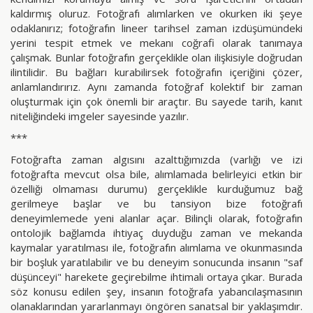
kaldırmış oluruz. Fotoğrafı alımlarken ve okurken iki şeye
odaklanırız; fotoğrafın lineer tarihsel zaman izdüşümündeki
yerini tespit etmek ve mekanı coğrafi olarak tanımaya
çalışmak. Bunlar fotoğrafın gerçeklikle olan ilişkisiyle doğrudan
ilintilidir. Bu bağları kurabilirsek fotoğrafın içeriğini çözer,
anlamlandırırız. Aynı zamanda fotoğraf kolektif bir zaman
oluşturmak için çok önemli bir araçtır. Bu sayede tarih, kanıt
niteliğindeki imgeler sayesinde yazılır.
***
Fotoğrafta zaman algısını azalttığımızda (varlığı ve izi
fotoğrafta mevcut olsa bile, alımlamada belirleyici etkin bir
özelliği olmaması durumu) gerçeklikle kurduğumuz bağ
gerilmeye başlar ve bu tansiyon bize fotoğrafı
deneyimlemede yeni alanlar açar. Bilinçli olarak, fotoğrafın
ontolojik bağlamda ihtiyaç duyduğu zaman ve mekanda
kaymalar yaratılması ile, fotoğrafın alımlama ve okunmasında
bir boşluk yaratılabilir ve bu deneyim sonucunda insanın "saf
düşünceyi" harekete geçirebilme ihtimali ortaya çıkar. Burada
söz konusu edilen şey, insanın fotoğrafa yabancılaşmasının
olanaklarından yararlanmayı öngören sanatsal bir yaklaşımdır.