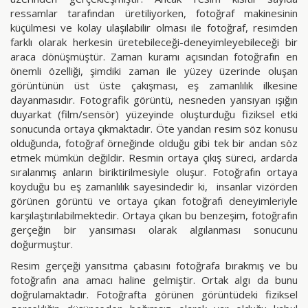
ressamlar tarafından üretiliyorken, fotoğraf makinesinin
küçülmesi ve kolay ulaşılabilir olması ile fotoğraf, resimden
farklı olarak herkesin üretebileceği-deneyimleyebileceği bir
araca dönüşmüştür. Zaman kuramı açısından fotoğrafın en
önemli özelliği, şimdiki zaman ile yüzey üzerinde oluşan
görüntünün üst üste çakışması, eş zamanlılık ilkesine
dayanmasıdır. Fotografik görüntü, nesneden yansıyan ışığın
duyarkat (film/sensör) yüzeyinde oluşturduğu fiziksel etki
sonucunda ortaya çıkmaktadır. Öte yandan resim söz konusu
olduğunda, fotoğraf örneğinde olduğu gibi tek bir andan söz
etmek mümkün değildir. Resmin ortaya çıkış süreci, ardarda
sıralanmış anların biriktirilmesiyle oluşur. Fotoğrafın ortaya
koyduğu bu eş zamanlılık sayesindedir ki, insanlar vizörden
görünen görüntü ve ortaya çıkan fotoğrafı deneyimleriyle
karşılaştırılabilmektedir. Ortaya çıkan bu benzeşim, fotoğrafın
gerçeğin bir yansıması olarak algılanması sonucunu
doğurmuştur.
Resim gerçeği yansıtma çabasını fotoğrafa bırakmış ve bu
fotoğrafın ana amacı haline gelmiştir. Ortak algı da bunu
doğrulamaktadır. Fotoğrafta görünen görüntüdeki fiziksel