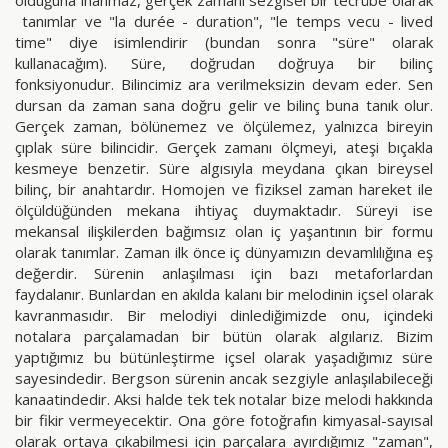
olduğuna inanmaz, gerçek zamanı sezgisel bir tecrübe olarak
tanımlar ve "la durée - duration", "le temps vecu - lived
time" diye isimlendirir (bundan sonra "süre" olarak
kullanacağım). Süre, doğrudan doğruya bir bilinç
fonksiyonudur. Bilincimiz ara verilmeksizin devam eder. Sen
dursan da zaman sana doğru gelir ve bilinç buna tanık olur.
Gerçek zaman, bölünemez ve ölçülemez, yalnızca bireyin
çıplak süre bilincidir. Gerçek zamanı ölçmeyi, ateşi bıçakla
kesmeye benzetir. Süre algısıyla meydana çıkan bireysel
bilinç, bir anahtardır. Homojen ve fiziksel zaman hareket ile
ölçüldüğünden mekana ihtiyaç duymaktadır. Süreyi ise
mekansal ilişkilerden bağımsız olan iç yaşantının bir formu
olarak tanımlar. Zaman ilk önce iç dünyamızın devamlılığına eş
değerdir. Sürenin anlaşılması için bazı metaforlardan
faydalanır. Bunlardan en akılda kalanı bir melodinin içsel olarak
kavranmasıdır. Bir melodiyi dinlediğimizde onu, içindeki
notalara parçalamadan bir bütün olarak algılarız. Bizim
yaptığımız bu bütünleştirme içsel olarak yaşadığımız süre
sayesindedir. Bergson sürenin ancak sezgiyle anlaşılabileceği
kanaatindedir. Aksi halde tek tek notalar bize melodi hakkında
bir fikir vermeyecektir. Ona göre fotoğrafın kimyasal-sayısal
olarak ortaya çıkabilmesi için parçalara ayırdığımız "zaman",