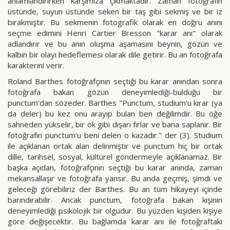
anlamlandırırken karşımıza çıkmaktadır. Zaman fotoğrafın
üstünde, suyun üstünde seken bir taş gibi sekmiş ve bir iz
bırakmıştır. Bu sekmenin fotografik olarak en doğru anını
seçme edimini Henri Cartier Bresson "karar anı" olarak
adlandırır ve bu anın oluşma aşamasını beynin, gözün ve
kalbin bir olayı hedeflemesi olarak dile getirir. Bu an fotoğrafa
karakterini verir.
Roland Barthes fotoğrafçının seçtiği bu karar anından sonra
fotoğrafa bakan gözün deneyimlediği-bulduğu bir
punctum'dan sözeder. Barthes "Punctum, studium'u kırar (ya
da deler) bu kez onu arayıp bulan ben değilimdir. Bu öğe
sahneden yükselir, bir ok gibi dışarı fırlar ve bana saplanır. Bir
fotoğrafın punctum'u beni delen o kazadır." der (3). Studium
ile açıklanan ortak alan delinmiştir ve punctum hiç bir ortak
dille, tarihsel, sosyal, kültürel göndermeyle açıklanamaz. Bir
başka açıdan, fotoğrafçının seçtiği bu karar anında, zaman
mekansallaşır ve fotoğrafa yansır. Bu anda geçmiş, şimdi ve
geleceği görebiliriz der Barthes. Bu an tüm hikayeyi içinde
barındırabilir. Ancak punctum, fotoğrafa bakan kişinin
deneyimlediği psikolojik bir olgudur. Bu yüzden kişiden kişiye
göre değişecektir. Bu bağlamda karar anı ile fotoğraftaki