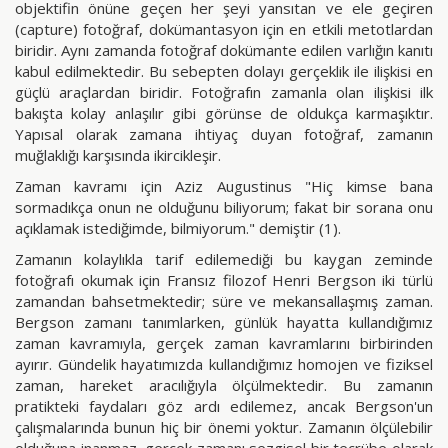
objektifin önüne geçen her şeyi yansıtan ve ele geçiren
(capture) fotoğraf, dokümantasyon için en etkili metotlardan
biridir. Aynı zamanda fotoğraf dokümante edilen varlığın kanıtı
kabul edilmektedir. Bu sebepten dolayı gerçeklik ile ilişkisi en
güçlü araçlardan biridir. Fotoğrafın zamanla olan ilişkisi ilk
bakışta kolay anlaşılır gibi görünse de oldukça karmaşıktır.
Yapısal olarak zamana ihtiyaç duyan fotoğraf, zamanın
muğlaklığı karşısında ikircikleşir.
Zaman kavramı için Aziz Augustinus "Hiç kimse bana
sormadıkça onun ne olduğunu biliyorum; fakat bir sorana onu
açıklamak istediğimde, bilmiyorum." demiştir (1).
Zamanın kolaylıkla tarif edilemediği bu kaygan zeminde
fotoğrafı okumak için Fransız filozof Henri Bergson iki türlü
zamandan bahsetmektedir; süre ve mekansallaşmış zaman.
Bergson zamanı tanımlarken, günlük hayatta kullandığımız
zaman kavramıyla, gerçek zaman kavramlarını birbirinden
ayırır. Gündelik hayatımızda kullandığımız homojen ve fiziksel
zaman, hareket aracılığıyla ölçülmektedir. Bu zamanın
pratikteki faydaları göz ardı edilemez, ancak Bergson'un
çalışmalarında bunun hiç bir önemi yoktur. Zamanın ölçülebilir