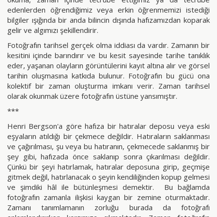
edenlerden öğrendiğimiz veya erkin öğrenmemizi istediği
bilgiler ışığında bir anda bilincin dışında hafızamızdan koparak
gelir ve algımızı şekillendirir.
Fotoğrafın tarihsel gerçek olma iddiası da vardır. Zamanın bir
kesitini içinde barındırır ve bu kesit sayesinde tarihe tanıklık
eder, yaşanan olayların görüntülerini kayıt altına alır ve görsel
tarihin oluşmasına katkıda bulunur. Fotoğrafın bu gücü ona
kolektif bir zaman oluşturma imkanı verir. Zaman tarihsel
olarak okunmak üzere fotoğrafın üstüne yansımıştır.
***
Henri Bergson'a göre hafıza bir hatıralar deposu veya eski
eşyaların atıldığı bir çekmece değildir. Hatıraların saklanması
ve çağırılması, şu veya bu hatıranın, çekmecede saklanmış bir
şey gibi, hafızada önce saklanıp sonra çıkarılması değildir.
Çünkü bir şeyi hatırlamak, hatıralar deposuna girip, geçmişe
gitmek değil, hatırlanacak o şeyin kendiliğinden kopup gelmesi
ve şimdiki hâl ile bütünleşmesi demektir. Bu bağlamda
fotoğrafın zamanla ilişkisi kaygan bir zemine oturmaktadır.
Zamanı tanımlamanın zorluğu burada da fotoğrafı