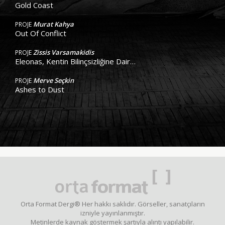
Gold Coast
Murat Kahya
PROJE
Out Of Conflict
Zissis Varsamakidis
PROJE
Eleonas, Kentin Bilinçsizliğine Dair…
Merve Seçkin
PROJE
Ashes to Dust
Orta Format Dergi® Her hakkı saklıdır. Görseller, sanatçıların
izniyle yayınlanmıştır.
Metinlerde kaynak göstermek şartıyla alıntı yapılabilir.