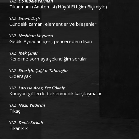
E S Kibele Yarman
YAZI
Tıkanmanın Anatomisi (Hâyâl Ettiğim Biçimiyle)
Sinem Dişli
YAZI
Gündelik zaman, elementler ve bileşenler
Neslihan Koyuncu
YAZI
Gedik: Aynadan içeri, pencereden dışarı
İpek Çınar
YAZI
Kendime sormaya çekindiğim sorular
Sine İçli, Çağlar Tahiroğlu
YAZI
Giderayak
Larissa Araz, Ece Gökalp
YAZI
Kuruyan göllerde beklenmedik karşılaşmalar
Nazlı Yıldırım
YAZI
Tıkaç
Deniz Kırkalı
YAZI
Tıkanıklık