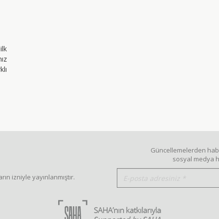
lk
mız
klı
Güncellemelerden haber
sosyal medya he
rın izniyle yayınlanmıştır.