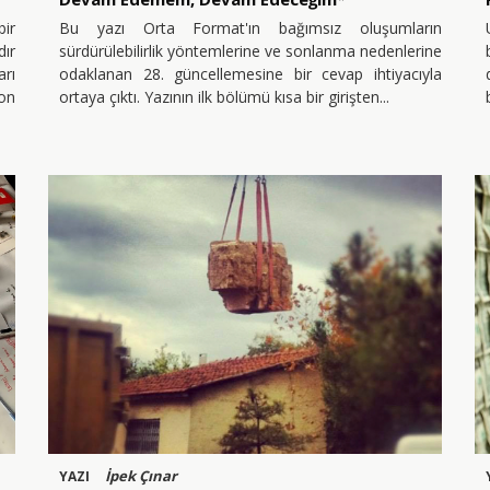
bir
Bu yazı Orta Format'ın bağımsız oluşumların
ır
sürdürülebilirlik yöntemlerine ve sonlanma nedenlerine
rı
odaklanan 28. güncellemesine bir cevap ihtiyacıyla
son
ortaya çıktı. Yazının ilk bölümü kısa bir girişten
İpek Çınar
YAZI