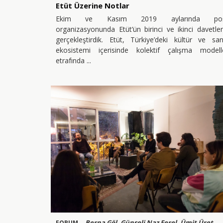
Etüt Üzerine Notlar
Ekim ve Kasım 2019 aylarında po
organizasyonunda Etüt’ün birinci ve ikinci davetler
gerçekleştirdik. Etüt, Türkiye’deki kültür ve sa
ekosistemi içerisinde kolektif çalışma modelle
etrafında
Berna Göl, Günseli Naz Ferel, Ümit Üret
FORUM