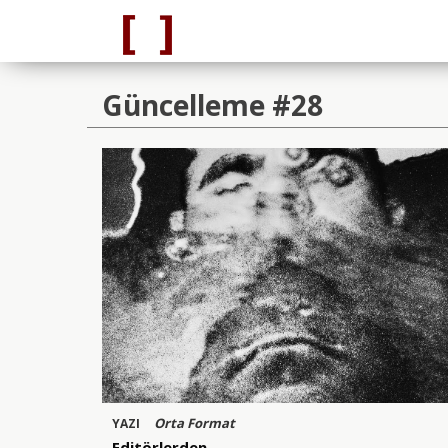
Güncelleme #28
Orta Format
YAZI
Editörlerden