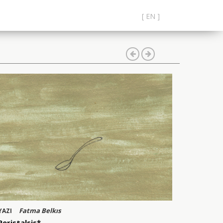
[ EN ]
Fatma Belkıs
YAZI
Peristalsis*