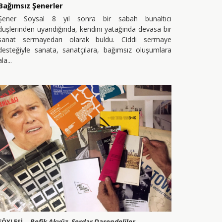
Bağımsız Şenerler
Şener Soysal 8 yıl sonra bir sabah bunaltıcı
düşlerinden uyandığında, kendini yatağında devasa bir
sanat sermayedarı olarak buldu. Ciddi sermaye
desteğiyle sanata, sanatçılara, bağımsız oluşumlara
ala
Refik Akyüz, Serdar Darendeliler
SÖYLEŞİ