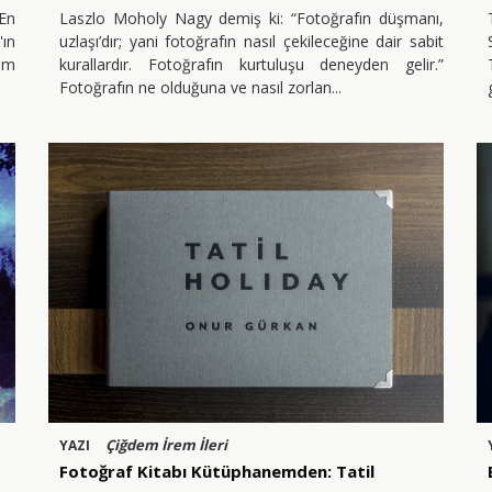
En
Laszlo Moholy Nagy demiş ki: “Fotoğrafın düşmanı,
'ın
uzlaşı’dır; yani fotoğrafın nasıl çekileceğine dair sabit
ım
kurallardır. Fotoğrafın kurtuluşu deneyden gelir.”
Fotoğrafın ne olduğuna ve nasıl zorlan
Çiğdem İrem İleri
YAZI
Fotoğraf Kitabı Kütüphanemden: Tatil