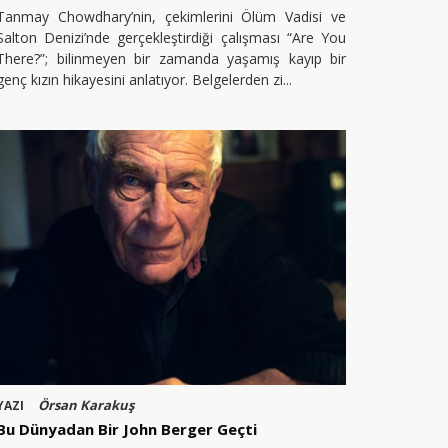
Tanmay Chowdhary’nin, çekimlerini Ölüm Vadisi ve
Salton Denizi’nde gerçekleştirdiği çalışması “Are You
There?”; bilinmeyen bir zamanda yaşamış kayıp bir
genç kızın hikayesini anlatıyor. Belgelerden zi
Örsan Karakuş
YAZI
Bu Dünyadan Bir John Berger Geçti