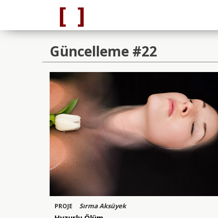
Güncelleme #22
Sırma Aksüyek
PROJE
Huzurlu Ölüm