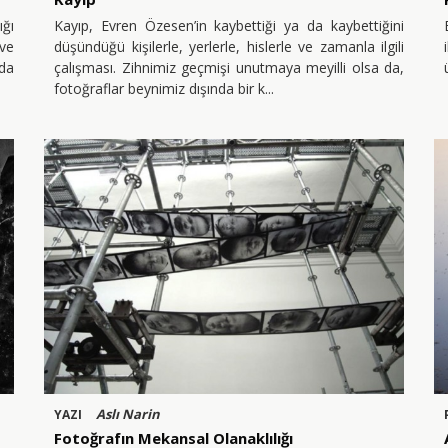
ığı
Kayıp, Evren Özesen’in kaybettiği ya da kaybettiğini
 ve
düşündüğü kişilerle, yerlerle, hislerle ve zamanla ilgili
da
çalışması. Zihnimiz geçmişi unutmaya meyilli olsa da,
fotoğraflar beynimiz dışında bir k
Aslı Narin
YAZI
Fotoğrafın Mekansal Olanaklılığı