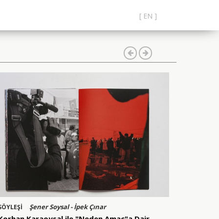
[ EN ]
Şener Soysal - İpek Çınar
SÖYLEŞİ
Korhan Karaoysal ile "Neden Amaç"a Dair