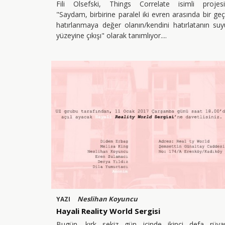
Fili Olsefski, Things Correlate isimli projesin
"Saydam, birbirine paralel iki evren arasında bir geç
hatırlanmaya değer olanın/kendini hatırlatanın su
yüzeyine çıkışı" olarak tanımlıyor.
Neslihan Koyuncu
YAZI
Hayali Reality World Sergisi
Bugün, kırk sekiz gün içinde ikinci defa rüya