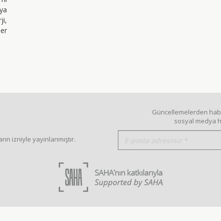
aya
i,
ler
Güncellemelerden haber
sosyal medya he
rın izniyle yayınlanmıştır.