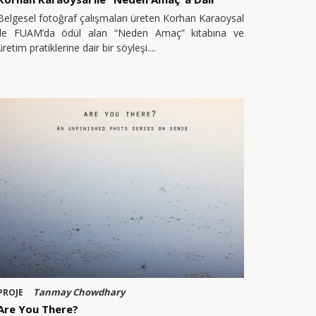
Belgesel fotoğraf çalışmaları üreten Korhan Karaoysal
ile FUAM’da ödül alan “Neden Amaç” kitabına ve
üretim pratiklerine dair bir söyleşi.
Tanmay Chowdhary
PROJE
Are You There?