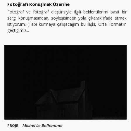
Fotoğrafı Konuşmak Üzerine
Fotoğraf ve fotoğraf eleştirisiyle ilgili beklentilerimi basit bir
sergi konuşmasından, söyleşisinden yola çıkarak ifade etmek
istiyorum. (Tabi kurmaya çalışacağım bu ilişki, Orta Format'ın
geçtiğimiz
Michel Le Belhomme
PROJE