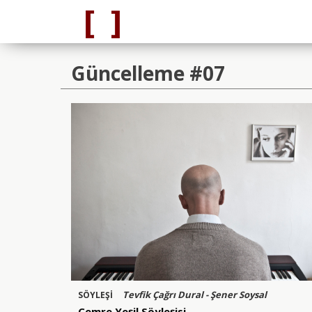
Güncelleme #07
Tevfik Çağrı Dural - Şener Soysal
SÖYLEŞİ
Cemre Yeşil Söyleşisi