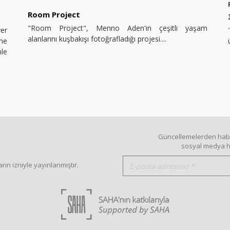
Room Project
"Room Project", Menno Aden'in çeşitli yaşam
er
alanlarını kuşbakışı fotoğrafladığı projesi.
ne
nle
Güncellemelerden haber
sosyal medya he
rın izniyle yayınlanmıştır.