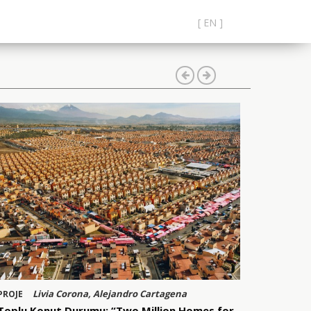
[ EN ]
Livia Corona, Alejandro Cartagena
PROJE
Toplu Konut Durumu: “Two Million Homes for