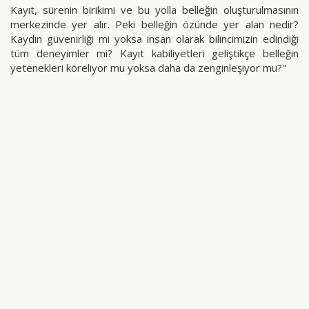
Kayıt, sürenin birikimi ve bu yolla belleğin oluşturulmasının
merkezinde yer alır. Peki belleğin özünde yer alan nedir?
Kaydın güvenirliği mi yoksa insan olarak bilincimizin edindiği
tüm deneyimler mi? Kayıt kabiliyetleri geliştikçe belleğin
yetenekleri köreliyor mu yoksa daha da zenginleşiyor mu?"
paylaş
#19
Diğer İçerikler
Merve Ünsal
YAZI
3P: Porno, Paranoya, Politika, II. Deneme