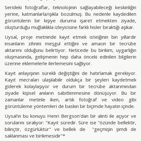
Serideki fotoğraflar, teknolojinin sağlayabileceği keskinliğin
yerine, katmanlarla/ışıkla bozulmuş. Bu nedenle kaydedilen
görüntülerin bir kişiye duruma işaret etmekten ziyade,
oluşturduğu muğlaklıkla izleyicisine farklı hisler bıraktığı aşikar.
Uysal, proje metninde kayıt etmek isteiğinin bin yıllardır
insanların zihnini meşgul ettiğini ve amacın bir tecrübe
aktarımı olduğunu belirtiyor. Neticede bu birikim, uygarlığın
oluşmasında, gelişmenin hep daha önceki edinilen bilgilerin
üzerine eklemelerle ilerlemesini sağlıyor.
Kayıt anlayışının sürekli değiştiğini de hatırlamak gerekiyor.
Kayıt mecraları ulaşılabilir oldukça bir şeyleri kaydetmek
giderek kolaylaşıyor ve durum bir tecrübe aktarımından
ziyade kişisel anıların sabitlenmesine dönüşüyor. Bu bir
zamanlar metinle iken, artık fotoğraf ve video gibi
görüntüleme yöntemleri de baskın bir biçimde hayatın içinde.
Uysal'ın bu konuyu Henri Bergson'dan bir alıntı ile açıyor ve
sorularını sıralıyor: "Kayıt süredir. Süre ise "özünde bellektir,
bilinçtir, özgürlüktür" ve bellek de "geçmişin şimdi de
saklanması ve birikmesidir"*